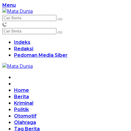
Langsung
Menu
ke
konten
Indeks
Redaksi
Pedoman Media Siber
Home
Berita
Kriminal
Politik
Otomotif
Olahraga
Tag Berita