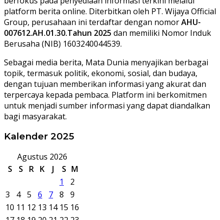
berfokus pada penyediaan informasi terkini melalui
platform berita online. Diterbitkan oleh PT. Wijaya Official
Group, perusahaan ini terdaftar dengan nomor
AHU-
007612.AH.01.30.Tahun 2025
dan memiliki Nomor Induk
Berusaha (NIB) 1603240044539.
Sebagai media berita, Mata Dunia menyajikan berbagai
topik, termasuk politik, ekonomi, sosial, dan budaya,
dengan tujuan memberikan informasi yang akurat dan
terpercaya kepada pembaca. Platform ini berkomitmen
untuk menjadi sumber informasi yang dapat diandalkan
bagi masyarakat.
Kalender 2025
Agustus 2026
S
S
R
K
J
S
M
1
2
3
4
5
6
7
8
9
10
11
12
13
14
15
16