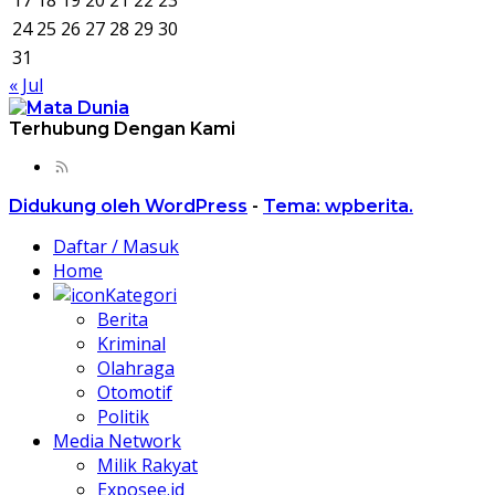
17
18
19
20
21
22
23
24
25
26
27
28
29
30
31
« Jul
Terhubung Dengan Kami
Didukung oleh WordPress
-
Tema: wpberita.
Daftar / Masuk
Home
Kategori
Berita
Kriminal
Olahraga
Otomotif
Politik
Media Network
Milik Rakyat
Exposee.id