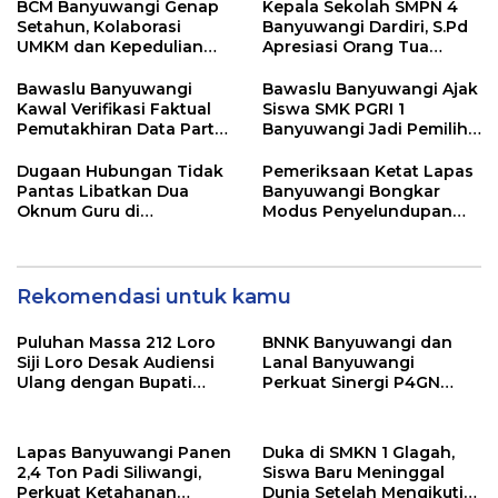
BCM Banyuwangi Genap
Kepala Sekolah SMPN 4
Setahun, Kolaborasi
Banyuwangi Dardiri, S.Pd
UMKM dan Kepedulian
Apresiasi Orang Tua
Sosial Warnai Perayaan
Pengantar Siswa, Setiap
Anniversary
Pagi Sambut Siswa di
Bawaslu Banyuwangi
Bawaslu Banyuwangi Ajak
Depan Gerbang Sekolah
Kawal Verifikasi Faktual
Siswa SMK PGRI 1
Pemutakhiran Data Partai
Banyuwangi Jadi Pemilih
Golkar
Cerdas Pada Pemilu 2029
Dugaan Hubungan Tidak
Pemeriksaan Ketat Lapas
Pantas Libatkan Dua
Banyuwangi Bongkar
Oknum Guru di
Modus Penyelundupan
Banyuwangi, Masih
Sabu di Area Sensitif
Menunggu Klarifikasi
Pengunjung Wanita
Rekomendasi untuk kamu
Puluhan Massa 212 Loro
BNNK Banyuwangi dan
Siji Loro Desak Audiensi
Lanal Banyuwangi
Ulang dengan Bupati
Perkuat Sinergi P4GN
Blitar, Soroti Jalan Rusak
Melalui Audensi
hingga Polusi Tambang
Pasir
Lapas Banyuwangi Panen
Duka di SMKN 1 Glagah,
2,4 Ton Padi Siliwangi,
Siswa Baru Meninggal
Perkuat Ketahanan
Dunia Setelah Mengikuti