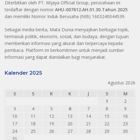
Diterbitkan oleh PT. Wijaya Official Group, perusahaan ini
terdaftar dengan nomor
AHU-007612.AH.01.30.Tahun 2025
dan memiliki Nomor Induk Berusaha (NIB) 1603240044539.
Sebagai media berita, Mata Dunia menyajikan berbagai topik,
termasuk politik, ekonomi, sosial, dan budaya, dengan tujuan
memberikan informasi yang akurat dan terpercaya kepada
pembaca. Platform ini berkomitmen untuk menjadi sumber
informasi yang dapat diandalkan bagi masyarakat.
Kalender 2025
Agustus 2026
S
S
R
K
J
S
M
1
2
3
4
5
6
7
8
9
10
11
12
13
14
15
16
17
18
19
20
21
22
23
24
25
26
27
28
29
30
31