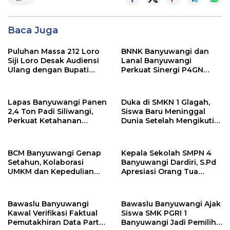
Baca Juga
Puluhan Massa 212 Loro
BNNK Banyuwangi dan
Siji Loro Desak Audiensi
Lanal Banyuwangi
Ulang dengan Bupati
Perkuat Sinergi P4GN
Blitar, Soroti Jalan Rusak
Melalui Audensi
hingga Polusi Tambang
Pasir
Lapas Banyuwangi Panen
Duka di SMKN 1 Glagah,
2,4 Ton Padi Siliwangi,
Siswa Baru Meninggal
Perkuat Ketahanan
Dunia Setelah Mengikuti
Pangan Nasional
Apel Pagi Sekolah
BCM Banyuwangi Genap
Kepala Sekolah SMPN 4
Setahun, Kolaborasi
Banyuwangi Dardiri, S.Pd
UMKM dan Kepedulian
Apresiasi Orang Tua
Sosial Warnai Perayaan
Pengantar Siswa, Setiap
Anniversary
Pagi Sambut Siswa di
Depan Gerbang Sekolah
Bawaslu Banyuwangi
Bawaslu Banyuwangi Ajak
Kawal Verifikasi Faktual
Siswa SMK PGRI 1
Pemutakhiran Data Partai
Banyuwangi Jadi Pemilih