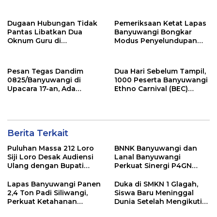
Golkar
Cerdas Pada Pemilu 2029
Dugaan Hubungan Tidak
Pemeriksaan Ketat Lapas
Pantas Libatkan Dua
Banyuwangi Bongkar
Oknum Guru di
Modus Penyelundupan
Banyuwangi, Masih
Sabu di Area Sensitif
Menunggu Klarifikasi
Pengunjung Wanita
Pesan Tegas Dandim
Dua Hari Sebelum Tampil,
0825/Banyuwangi di
1000 Peserta Banyuwangi
Upacara 17-an, Ada
Ethno Carnival (BEC)
Amanat Penting KSAD
Jalani Gladi Bersih
yang Wajib Dipedomani
Prajurit
Berita Terkait
Puluhan Massa 212 Loro
BNNK Banyuwangi dan
Siji Loro Desak Audiensi
Lanal Banyuwangi
Ulang dengan Bupati
Perkuat Sinergi P4GN
Blitar, Soroti Jalan Rusak
Melalui Audensi
hingga Polusi Tambang
Lapas Banyuwangi Panen
Duka di SMKN 1 Glagah,
Pasir
2,4 Ton Padi Siliwangi,
Siswa Baru Meninggal
Perkuat Ketahanan
Dunia Setelah Mengikuti
Pangan Nasional
Apel Pagi Sekolah