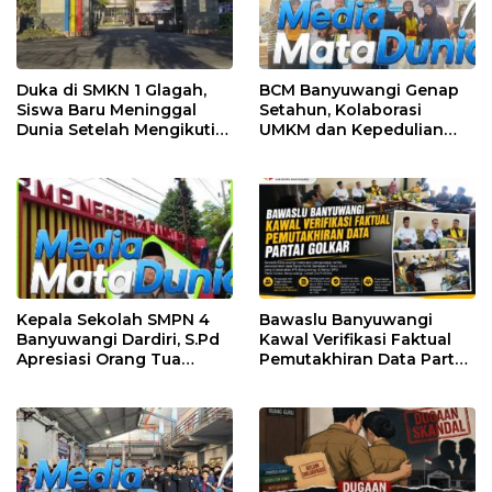
Duka di SMKN 1 Glagah,
BCM Banyuwangi Genap
Siswa Baru Meninggal
Setahun, Kolaborasi
Dunia Setelah Mengikuti
UMKM dan Kepedulian
Apel Pagi Sekolah
Sosial Warnai Perayaan
Anniversary
Kepala Sekolah SMPN 4
Bawaslu Banyuwangi
Banyuwangi Dardiri, S.Pd
Kawal Verifikasi Faktual
Apresiasi Orang Tua
Pemutakhiran Data Partai
Pengantar Siswa, Setiap
Golkar
Pagi Sambut Siswa di
Depan Gerbang Sekolah