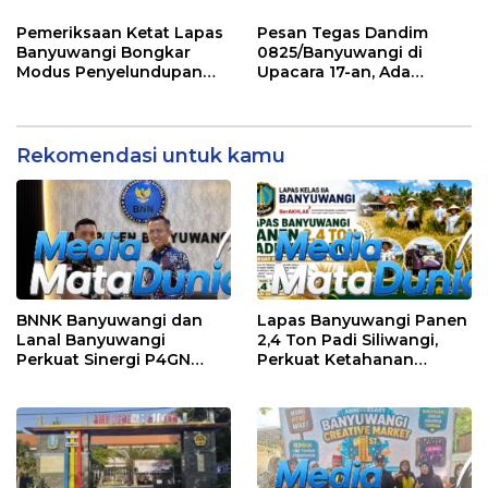
Cerdas Pada Pemilu 2029
Banyuwangi, Masih
Menunggu Klarifikasi
Pemeriksaan Ketat Lapas
Pesan Tegas Dandim
Banyuwangi Bongkar
0825/Banyuwangi di
Modus Penyelundupan
Upacara 17-an, Ada
Sabu di Area Sensitif
Amanat Penting KSAD
Pengunjung Wanita
yang Wajib Dipedomani
Prajurit
Rekomendasi untuk kamu
BNNK Banyuwangi dan
Lapas Banyuwangi Panen
Lanal Banyuwangi
2,4 Ton Padi Siliwangi,
Perkuat Sinergi P4GN
Perkuat Ketahanan
Melalui Audensi
Pangan Nasional