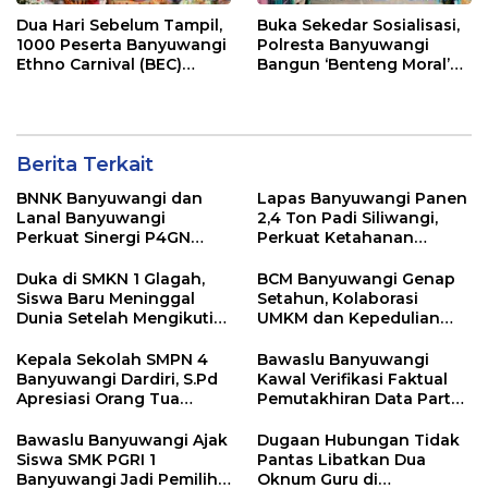
Dua Hari Sebelum Tampil,
Buka Sekedar Sosialisasi,
1000 Peserta Banyuwangi
Polresta Banyuwangi
Ethno Carnival (BEC)
Bangun ‘Benteng Moral’
Jalani Gladi Bersih
Pelajar dari Narkoba dan
Pelanggaran Lalu Lintas
Berita Terkait
BNNK Banyuwangi dan
Lapas Banyuwangi Panen
Lanal Banyuwangi
2,4 Ton Padi Siliwangi,
Perkuat Sinergi P4GN
Perkuat Ketahanan
Melalui Audensi
Pangan Nasional
Duka di SMKN 1 Glagah,
BCM Banyuwangi Genap
Siswa Baru Meninggal
Setahun, Kolaborasi
Dunia Setelah Mengikuti
UMKM dan Kepedulian
Apel Pagi Sekolah
Sosial Warnai Perayaan
Anniversary
Kepala Sekolah SMPN 4
Bawaslu Banyuwangi
Banyuwangi Dardiri, S.Pd
Kawal Verifikasi Faktual
Apresiasi Orang Tua
Pemutakhiran Data Partai
Pengantar Siswa, Setiap
Golkar
Pagi Sambut Siswa di
Bawaslu Banyuwangi Ajak
Dugaan Hubungan Tidak
Depan Gerbang Sekolah
Siswa SMK PGRI 1
Pantas Libatkan Dua
Banyuwangi Jadi Pemilih
Oknum Guru di