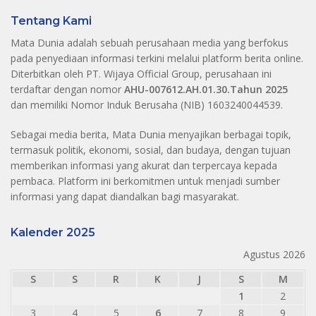
Tentang Kami
Mata Dunia adalah sebuah perusahaan media yang berfokus
pada penyediaan informasi terkini melalui platform berita online.
Diterbitkan oleh PT. Wijaya Official Group, perusahaan ini
terdaftar dengan nomor
AHU-007612.AH.01.30.Tahun 2025
dan memiliki Nomor Induk Berusaha (NIB) 1603240044539.
Sebagai media berita, Mata Dunia menyajikan berbagai topik,
termasuk politik, ekonomi, sosial, dan budaya, dengan tujuan
memberikan informasi yang akurat dan terpercaya kepada
pembaca. Platform ini berkomitmen untuk menjadi sumber
informasi yang dapat diandalkan bagi masyarakat.
Kalender 2025
Agustus 2026
S
S
R
K
J
S
M
1
2
3
4
5
6
7
8
9