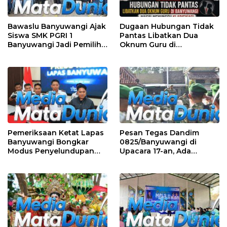
Bawaslu Banyuwangi Ajak
Dugaan Hubungan Tidak
Siswa SMK PGRI 1
Pantas Libatkan Dua
Banyuwangi Jadi Pemilih
Oknum Guru di
Cerdas Pada Pemilu 2029
Banyuwangi, Masih
Menunggu Klarifikasi
Pemeriksaan Ketat Lapas
Pesan Tegas Dandim
Banyuwangi Bongkar
0825/Banyuwangi di
Modus Penyelundupan
Upacara 17-an, Ada
Sabu di Area Sensitif
Amanat Penting KSAD
Pengunjung Wanita
yang Wajib Dipedomani
Prajurit