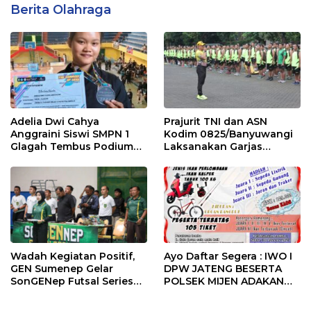
Berita Olahraga
Adelia Dwi Cahya
Prajurit TNI dan ASN
Anggraini Siswi SMPN 1
Kodim 0825/Banyuwangi
Glagah Tembus Podium
Laksanakan Garjas
The Sunrise of Java Silat
Periodik I Tahun 2026
Championship 1
Wadah Kegiatan Positif,
Ayo Daftar Segera : IWO I
GEN Sumenep Gelar
DPW JATENG BESERTA
SonGENep Futsal Series
POLSEK MIJEN ADAKAN
Bupati Cup 2026
LOMBA MANCING DALAM
RANGKA MEMPERINGATI