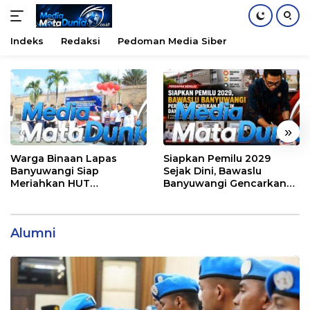
Indeks
Redaksi
Pedoman Media Siber
Langsung
ke
konten
«
»
Warga Binaan Lapas
Siapkan Pemilu 2029
Banyuwangi Siap
Sejak Dini, Bawaslu
Meriahkan HUT
Banyuwangi Gencarkan
Kemerdekaan RI Ke-81
Edukasi Demokrasi dan
dengan Berbagai
Penguatan SDM
Perlombaan
Alumni