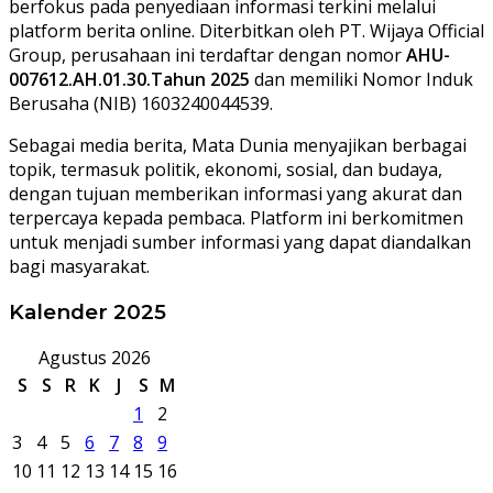
berfokus pada penyediaan informasi terkini melalui
platform berita online. Diterbitkan oleh PT. Wijaya Official
Group, perusahaan ini terdaftar dengan nomor
AHU-
007612.AH.01.30.Tahun 2025
dan memiliki Nomor Induk
Berusaha (NIB) 1603240044539.
Sebagai media berita, Mata Dunia menyajikan berbagai
topik, termasuk politik, ekonomi, sosial, dan budaya,
dengan tujuan memberikan informasi yang akurat dan
terpercaya kepada pembaca. Platform ini berkomitmen
untuk menjadi sumber informasi yang dapat diandalkan
bagi masyarakat.
Kalender 2025
Agustus 2026
S
S
R
K
J
S
M
1
2
3
4
5
6
7
8
9
10
11
12
13
14
15
16