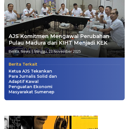
AJS Komitmen Mengawal Perubahan
Pulau Madura dari KIHT Menjadi KEK
Berita
,
News
|
Minggu, 23 November 2025
Berita Terkait
Ketua AJS Tekankan
Para Jurnalis Solid dan
Adaptif Kawal
Penguatan Ekonomi
Masyarakat Sumenep