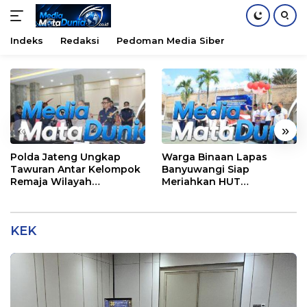
Indeks
Redaksi
Pedoman Media Siber
Langsung
ke
konten
«
»
Polda Jateng Ungkap
Warga Binaan Lapas
Tawuran Antar Kelompok
Banyuwangi Siap
Remaja Wilayah
Meriahkan HUT
Semarang-Kendal, 4
Kemerdekaan RI Ke-81
Tersangka dan 17 DPO
dengan Berbagai
Perlombaan
KEK