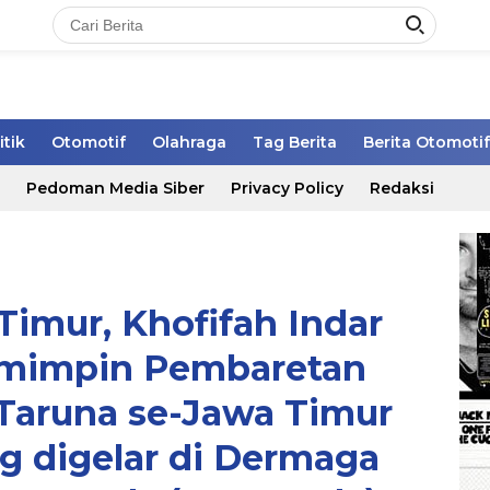
itik
Otomotif
Olahraga
Tag Berita
Berita Otomotif
Pedoman Media Siber
Privacy Policy
Redaksi
imur, Khofifah Indar
mimpin Pembaretan
aruna se-Jawa Timur
g digelar di Dermaga