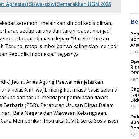
et Apresiasi Siswa-siswi Semarakkan HGN 2025
Ber
kadar seremoni, melainkan simbol kedisiplinan,
rharap setiap taruna dan taruni dapat menjadi
Pem
n kenusantaraan di masa depan. “Baret ini bukan
Bon
Are
ah Taruna, tetapi simbol bahwa kalian siap menjadi
Jumat
n Republik Indonesia,” tegasnya.
Ope
Rin
DP
Kami
ndik) Jatim, Aries Agung Paewai menjelaskan
una kelas X ini wajib mengikuti masa basis selama
Gag
Lap
a taruna dan taruni mendapat pembinaan dalam
Did
is Berbaris (PBB), Peraturan Urusan Dinas Dalam
Senin
inan, Bela Negara dan Wawasan Kebangsaan,
Did
ara Memberikan Instruksi (CMI), serta Sosialisasi
Bum
Ber
Sela