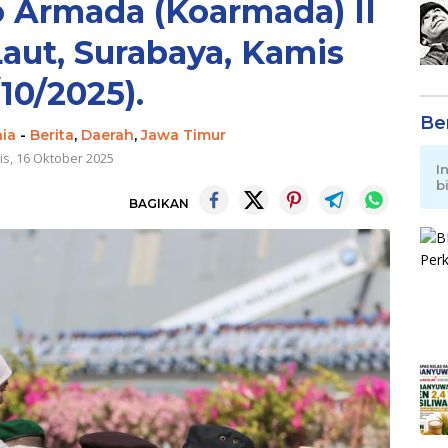
Armada (Koarmada) II
aut, Surabaya, Kamis
/10/2025).
Be
nia
-
Berita
,
Daerah
,
Jawa Timur
s, 16 Oktober 2025
I
b
BAGIKAN