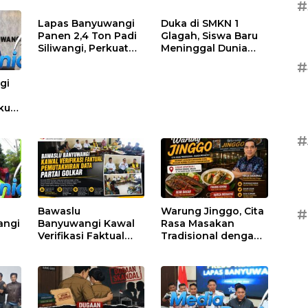
#
Lapas Banyuwangi
Duka di SMKN 1
Panen 2,4 Ton Padi
Glagah, Siswa Baru
Siliwangi, Perkuat
Meninggal Dunia
Ketahanan Pangan
Setelah Mengikuti
#
Nasional
Apel Pagi Sekolah
gi
kuat
alui
#
Bawaslu
Warung Jinggo, Cita
#
angi
Banyuwangi Kawal
Rasa Masakan
Verifikasi Faktual
Tradisional dengan
 Tua
Pemutakhiran Data
Harga Merakyat di
,
Partai Golkar
Jantung Kota
but
Banyuwangi
h