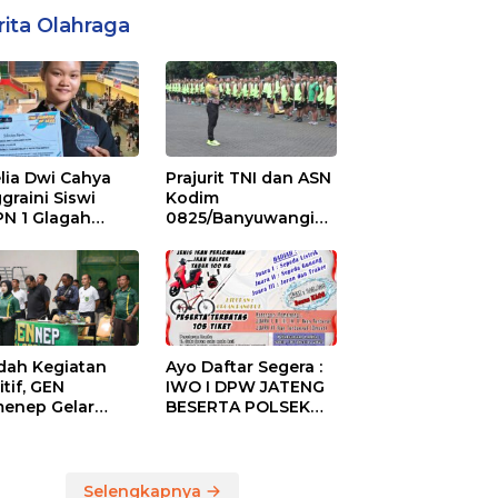
rita Olahraga
lia Dwi Cahya
Prajurit TNI dan ASN
graini Siswi
Kodim
N 1 Glagah
0825/Banyuwangi
bus Podium The
Laksanakan Garjas
ise of Java Silat
Periodik I Tahun
mpionship 1
2026
ah Kegiatan
Ayo Daftar Segera :
itif, GEN
IWO I DPW JATENG
enep Gelar
BESERTA POLSEK
GENep Futsal
MIJEN ADAKAN
ies Bupati Cup
LOMBA MANCING
6
DALAM RANGKA
MEMPERINGATI HUT
Selengkapnya