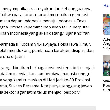
Be
h menyampaikan rasa syukur dan kebanggaannya
 bahwa para taruna-taruni merupakan generasi
 masa depan Indonesia menuju Indonesia Emas
angsa. Proses kepemimpinan akan terus berputar,
pinan Indonesia yang akan datang,” ujar Khofifah.
Ade
oarmada II, Kodam V/Brawijaya, Polda Jawa Timur,
Ang
SMP
telah mendukung pembinaan karakter, disiplin, dan
Tem
una di Jatim.
Sunr
Cha
ang diberikan berbagai instansi tersebut menjadi
r dalam menyiapkan sumber daya manusia unggul.
rja yang kami rumuskan di Hari Jadi ke-80 Provinsi
Wad
ama, Sukses Bersama. Kita punya tanggung jawab
Pos
Sum
ektor agar Jatim terus menjadi pelopor,”
Son
Ser
202