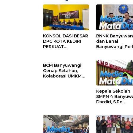
KONSOLIDASI BESAR
BNNK Banyuwan
DPC KOTA KEDIRI
dan Lanal
PERKUAT
Banyuwangi Per
ORGANISASI, KAWAL
Sinergi P4GN Mel
KINERJA
Audensi
PEMERINTAH, DAN
BCM Banyuwangi
SIAP MENJADI
Genap Setahun,
RUMAH ASPIRASI
Kolaborasi UMKM
MASYARAKAT
dan Kepedulian
Sosial Warnai
Kepala Sekolah
Perayaan
SMPN 4 Banyuw
Anniversary
Dardiri, S.Pd
Apresiasi Orang
Pengantar Siswa
Setiap Pagi Sam
Siswa di Depan
Gerbang Sekola