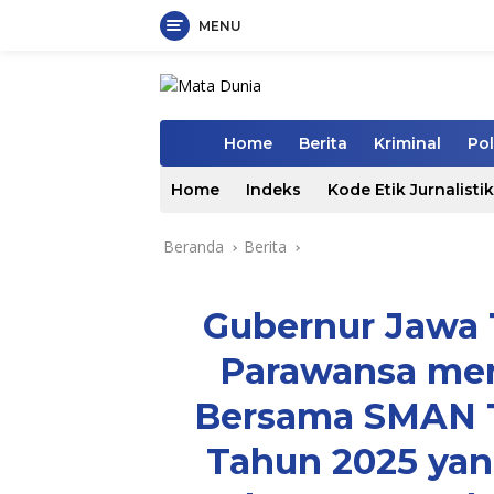
MENU
Langsung
ke
konten
Home
Berita
Kriminal
Pol
Home
Indeks
Kode Etik Jurnalistik
Beranda
Berita
Gubernur Jawa T
Parawansa me
Bersama SMAN T
Tahun 2025 yan