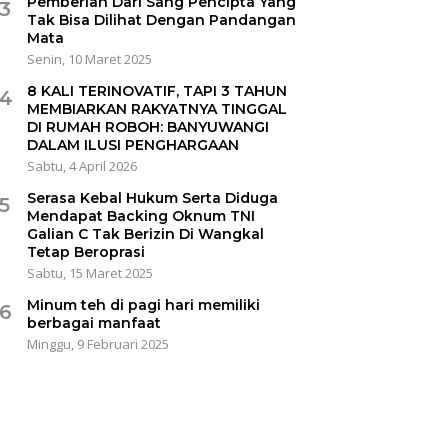
Pemberian Dari Sang Pencipta Yang
3
Tak Bisa Dilihat Dengan Pandangan
Mata
Senin, 10 Maret 2025
8 KALI TERINOVATIF, TAPI 3 TAHUN
4
MEMBIARKAN RAKYATNYA TINGGAL
DI RUMAH ROBOH: BANYUWANGI
DALAM ILUSI PENGHARGAAN
Sabtu, 4 April 2026
Serasa Kebal Hukum Serta Diduga
5
Mendapat Backing Oknum TNI
Galian C Tak Berizin Di Wangkal
Tetap Beroprasi
Sabtu, 15 Maret 2025
Minum teh di pagi hari memiliki
6
berbagai manfaat
Minggu, 9 Februari 2025