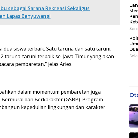
Lan
i Ibu sebagai Sarana Rekreasi Sekaligus
Men
aan Lapas Banyuwangi
Pen
Ket
Seni
Pol
Umr
dua siswa terbaik. Satu taruna dan satu taruni.
Dua
2 taruna-taruni terbaik se-Jawa Timur yang akan
Sela
ara pembaretan,” jelas Aries.
ambahkan dalam momentum pembaretan juga
Ot
h Bermural dan Berkarakter (GSBB). Program
mbangun kepedulian lingkungan dan karakter