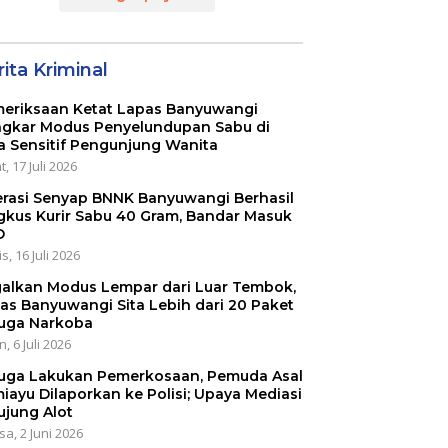
RI KE 80
ita Kriminal
eriksaan Ketat Lapas Banyuwangi
gkar Modus Penyelundupan Sabu di
a Sensitif Pengunjung Wanita
, 17 Juli 2026
rasi Senyap BNNK Banyuwangi Berhasil
gkus Kurir Sabu 40 Gram, Bandar Masuk
O
s, 16 Juli 2026
alkan Modus Lempar dari Luar Tembok,
as Banyuwangi Sita Lebih dari 20 Paket
uga Narkoba
, 6 Juli 2026
uga Lakukan Pemerkosaan, Pemuda Asal
iayu Dilaporkan ke Polisi; Upaya Mediasi
ujung Alot
sa, 2 Juni 2026