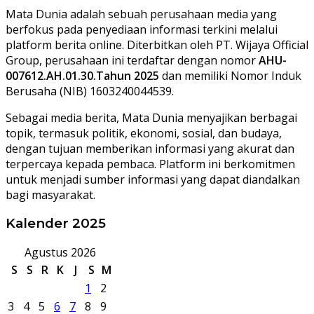
Mata Dunia adalah sebuah perusahaan media yang
berfokus pada penyediaan informasi terkini melalui
platform berita online. Diterbitkan oleh PT. Wijaya Official
Group, perusahaan ini terdaftar dengan nomor
AHU-
007612.AH.01.30.Tahun 2025
dan memiliki Nomor Induk
Berusaha (NIB) 1603240044539.
Sebagai media berita, Mata Dunia menyajikan berbagai
topik, termasuk politik, ekonomi, sosial, dan budaya,
dengan tujuan memberikan informasi yang akurat dan
terpercaya kepada pembaca. Platform ini berkomitmen
untuk menjadi sumber informasi yang dapat diandalkan
bagi masyarakat.
Kalender 2025
Agustus 2026
S
S
R
K
J
S
M
1
2
3
4
5
6
7
8
9