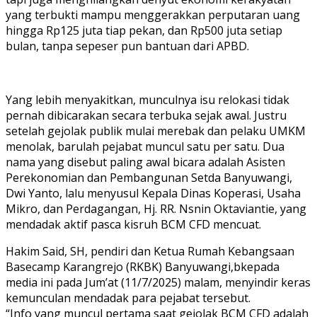
yang terbukti mampu menggerakkan perputaran uang
hingga Rp125 juta tiap pekan, dan Rp500 juta setiap
bulan, tanpa sepeser pun bantuan dari APBD.
Yang lebih menyakitkan, munculnya isu relokasi tidak
pernah dibicarakan secara terbuka sejak awal. Justru
setelah gejolak publik mulai merebak dan pelaku UMKM
menolak, barulah pejabat muncul satu per satu. Dua
nama yang disebut paling awal bicara adalah Asisten
Perekonomian dan Pembangunan Setda Banyuwangi,
Dwi Yanto, lalu menyusul Kepala Dinas Koperasi, Usaha
Mikro, dan Perdagangan, Hj. RR. Nsnin Oktaviantie, yang
mendadak aktif pasca kisruh BCM CFD mencuat.
Hakim Said, SH, pendiri dan Ketua Rumah Kebangsaan
Basecamp Karangrejo (RKBK) Banyuwangi,bkepada
media ini pada Jum’at (11/7/2025) malam, menyindir keras
kemunculan mendadak para pejabat tersebut.
“Info yang muncul pertama saat gejolak BCM CFD adalah