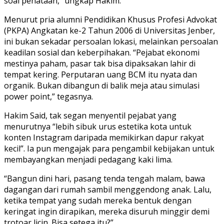
soal penataan,” ungkap Hakim.
Menurut pria alumni Pendidikan Khusus Profesi Advokat
(PKPA) Angkatan ke-2 Tahun 2006 di Universitas Jenber,
ini bukan sekadar persoalan lokasi, melainkan persoalan
keadilan sosial dan keberpihakan. “Pejabat ekonomi
mestinya paham, pasar tak bisa dipaksakan lahir di
tempat kering. Perputaran uang BCM itu nyata dan
organik. Bukan dibangun di balik meja atau simulasi
power point,” tegasnya.
Hakim Said, tak segan menyentil pejabat yang
menurutnya “lebih sibuk urus estetika kota untuk
konten Instagram daripada memikirkan dapur rakyat
kecil”. Ia pun mengajak para pengambil kebijakan untuk
membayangkan menjadi pedagang kaki lima.
“Bangun dini hari, pasang tenda tengah malam, bawa
dagangan dari rumah sambil menggendong anak. Lalu,
ketika tempat yang sudah mereka bentuk dengan
keringat ingin dirapikan, mereka disuruh minggir demi
trotoar licin. Bisa setega itu?”