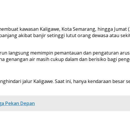
embuat kawasan Kaligawe, Kota Semarang, hingga Jumat (23/
jang akibat banjir setinggi lutut orang dewasa atau seki
urun langsung memimpin pemantauan dan pengaturan arus la
arena genangan air masih cukup dalam dan berisiko bagi pen
indari jalur Kaligawe. Saat ini, hanya kendaraan besar s
gga Pekan Depan