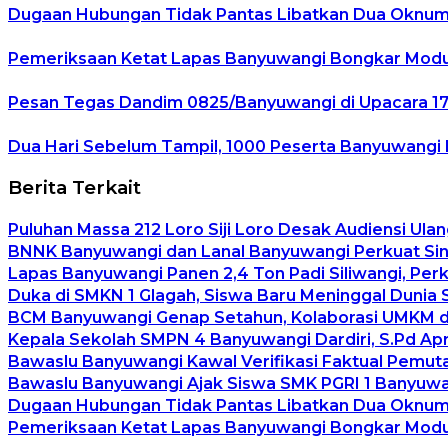
Dugaan Hubungan Tidak Pantas Libatkan Dua Oknum G
Pemeriksaan Ketat Lapas Banyuwangi Bongkar Modus
Pesan Tegas Dandim 0825/Banyuwangi di Upacara 17-
Dua Hari Sebelum Tampil, 1000 Peserta Banyuwangi Et
Berita Terkait
Puluhan Massa 212 Loro Siji Loro Desak Audiensi Ulan
BNNK Banyuwangi dan Lanal Banyuwangi Perkuat Sin
Lapas Banyuwangi Panen 2,4 Ton Padi Siliwangi, Per
Duka di SMKN 1 Glagah, Siswa Baru Meninggal Dunia 
BCM Banyuwangi Genap Setahun, Kolaborasi UMKM da
Kepala Sekolah SMPN 4 Banyuwangi Dardiri, S.Pd Ap
Bawaslu Banyuwangi Kawal Verifikasi Faktual Pemuta
Bawaslu Banyuwangi Ajak Siswa SMK PGRI 1 Banyuwan
Dugaan Hubungan Tidak Pantas Libatkan Dua Oknum G
Pemeriksaan Ketat Lapas Banyuwangi Bongkar Modus