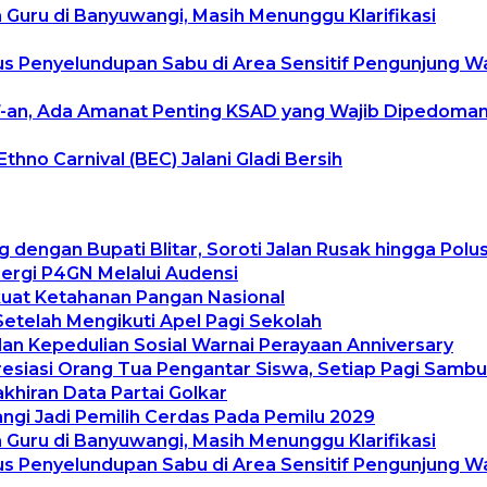
uru di Banyuwangi, Masih Menunggu Klarifikasi
 Penyelundupan Sabu di Area Sensitif Pengunjung W
an, Ada Amanat Penting KSAD yang Wajib Dipedomani 
hno Carnival (BEC) Jalani Gladi Bersih
g dengan Bupati Blitar, Soroti Jalan Rusak hingga Pol
ergi P4GN Melalui Audensi
kuat Ketahanan Pangan Nasional
Setelah Mengikuti Apel Pagi Sekolah
n Kepedulian Sosial Warnai Perayaan Anniversary
resiasi Orang Tua Pengantar Siswa, Setiap Pagi Samb
khiran Data Partai Golkar
gi Jadi Pemilih Cerdas Pada Pemilu 2029
uru di Banyuwangi, Masih Menunggu Klarifikasi
 Penyelundupan Sabu di Area Sensitif Pengunjung W