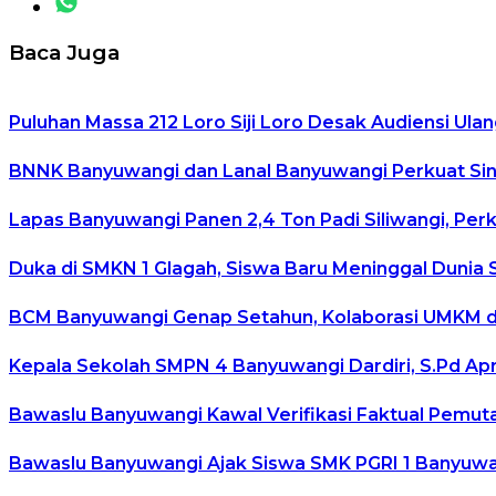
Baca Juga
Puluhan Massa 212 Loro Siji Loro Desak Audiensi Ulan
BNNK Banyuwangi dan Lanal Banyuwangi Perkuat Sin
Lapas Banyuwangi Panen 2,4 Ton Padi Siliwangi, Per
Duka di SMKN 1 Glagah, Siswa Baru Meninggal Dunia 
BCM Banyuwangi Genap Setahun, Kolaborasi UMKM da
Kepala Sekolah SMPN 4 Banyuwangi Dardiri, S.Pd Ap
Bawaslu Banyuwangi Kawal Verifikasi Faktual Pemuta
Bawaslu Banyuwangi Ajak Siswa SMK PGRI 1 Banyuwan