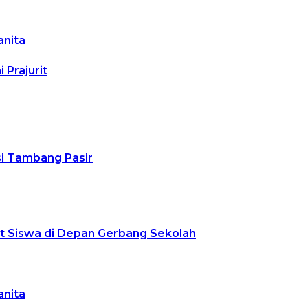
anita
Prajurit
usi Tambang Pasir
ut Siswa di Depan Gerbang Sekolah
anita