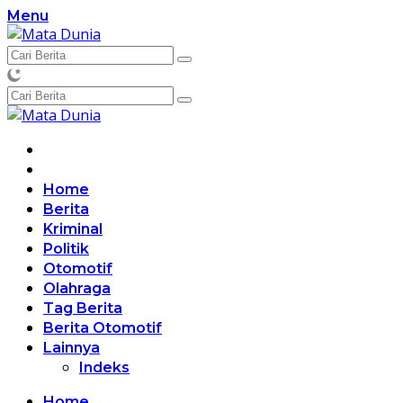
Langsung
Menu
ke
konten
Home
Berita
Kriminal
Politik
Otomotif
Olahraga
Tag Berita
Berita Otomotif
Lainnya
Indeks
Home