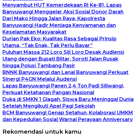
Menyambut HUT Kemerdekaan RI Ke-81, Lapas
Banyuwangi Menggelar Aksi Sosial Donor Darah
Dari Mako Hingga Jalan Raya, Kapolresta
Banyuwangi Hadir Menjaga Kenyamanan dan
Keselamatan Masyarakat
Durian Pak Eko: Kualitas Rasa Sebagai Prinsip
Utama, “Tak Enak, Tak Perlu Bayar”
Puluhan Massa 212 Loro Siji Loro Desak Audiensi
Ulang dengan Bupati Blitar, Soroti Jalan Rusak
hingga Polusi Tambang Pasir
BNNK Banyuwangi dan Lanal Banyuwangi Perkuat
Sinergi P4GN Melalui Audensi
Lapas Banyuwangi Panen 2,4 Ton Padi Siliwangi,
Perkuat Ketahanan Pangan Nasional
Duka di SMKN 1 Glagah, Siswa Baru Meninggal Dunia
Setelah Mengikuti Apel Pagi Sekolah
BCM Banyuwangi Genap Setahun, Kolaborasi UMKM
dan Kepedulian Sosial Warnai Perayaan Anniversary
Rekomendasi untuk kamu