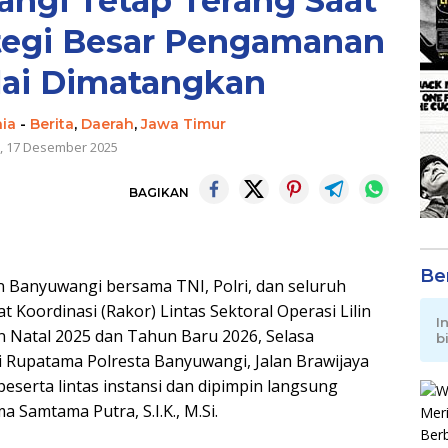
ngi Tetap Terang Saat
ategi Besar Pengamanan
lai Dimatangkan
nia
-
Berita
,
Daerah
,
Jawa Timur
, 17 Desember 2025
BAGIKAN
Be
anyuwangi bersama TNI, Polri, dan seluruh
oordinasi (Rakor) Lintas Sektoral Operasi Lilin
I
Natal 2025 dan Tahun Baru 2026, Selasa
b
i Rupatama Polresta Banyuwangi, Jalan Brawijaya
 peserta lintas instansi dan dipimpin langsung
Samtama Putra, S.I.K., M.Si.