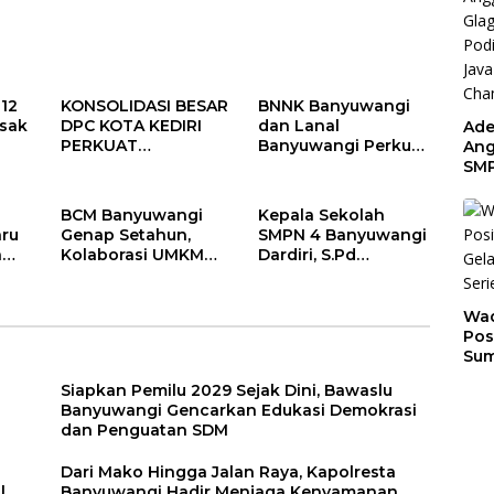
Sosial Donor Darah
Kenyamanan dan
Keselamatan
Masyarakat
12
KONSOLIDASI BESAR
BNNK Banyuwangi
esak
DPC KOTA KEDIRI
dan Lanal
Ade
PERKUAT
Banyuwangi Perkuat
Ang
ORGANISASI, KAWAL
Sinergi P4GN Melalui
SMP
an
KINERJA
Audensi
Tem
lusi
PEMERINTAH, DAN
Sunr
BCM Banyuwangi
Kepala Sekolah
SIAP MENJADI
Cha
aru
Genap Setahun,
SMPN 4 Banyuwangi
RUMAH ASPIRASI
a
Kolaborasi UMKM
Dardiri, S.Pd
MASYARAKAT
ti
dan Kepedulian
Apresiasi Orang Tua
ah
Sosial Warnai
Pengantar Siswa,
Perayaan
Setiap Pagi Sambut
Wad
Anniversary
Siswa di Depan
Pos
Gerbang Sekolah
Sum
Son
Siapkan Pemilu 2029 Sejak Dini, Bawaslu
Ser
Banyuwangi Gencarkan Edukasi Demokrasi
202
dan Penguatan SDM
Dari Mako Hingga Jalan Raya, Kapolresta
l
Banyuwangi Hadir Menjaga Kenyamanan