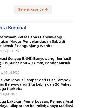
DALAM RANGKA
MEMPERINGATI HUT
Selengkapnya
RI KE 80
ita Kriminal
eriksaan Ketat Lapas Banyuwangi
gkar Modus Penyelundupan Sabu di
a Sensitif Pengunjung Wanita
, 17 Juli 2026
rasi Senyap BNNK Banyuwangi Berhasil
gkus Kurir Sabu 40 Gram, Bandar Masuk
O
s, 16 Juli 2026
alkan Modus Lempar dari Luar Tembok,
as Banyuwangi Sita Lebih dari 20 Paket
uga Narkoba
, 6 Juli 2026
uga Lakukan Pemerkosaan, Pemuda Asal
iayu Dilaporkan ke Polisi; Upaya Mediasi