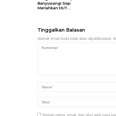
Banyuwangi Siap
Meriahkan HUT
Kemerdekaan RI Ke-
81 dengan Berbagai
Perlombaan
Tinggalkan Balasan
Alamat email Anda tidak akan dipublikasikan.
R
Simpan nama, email, dan situs web saya pa