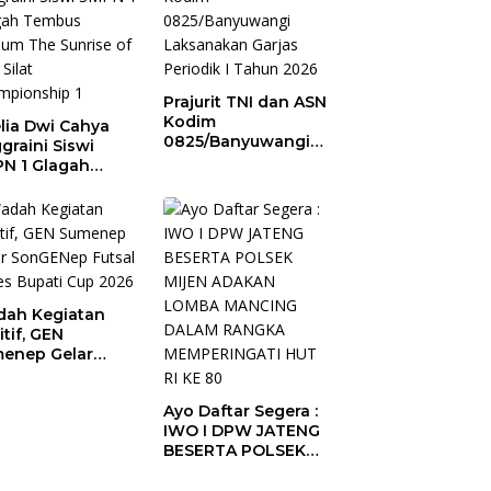
Prajurit TNI dan ASN
Kodim
lia Dwi Cahya
0825/Banyuwangi
graini Siswi
Laksanakan Garjas
N 1 Glagah
Periodik I Tahun
bus Podium The
2026
ise of Java Silat
mpionship 1
ah Kegiatan
itif, GEN
enep Gelar
GENep Futsal
ies Bupati Cup
Ayo Daftar Segera :
6
IWO I DPW JATENG
BESERTA POLSEK
MIJEN ADAKAN
LOMBA MANCING