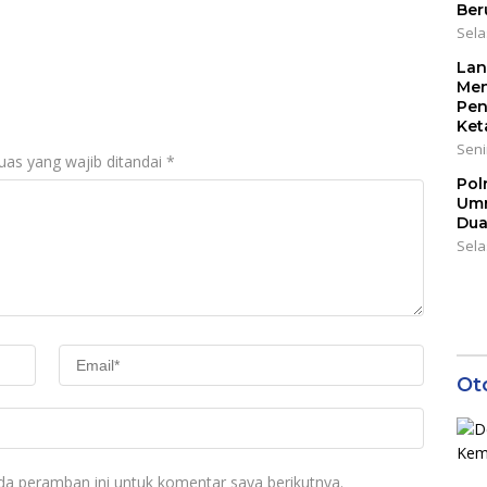
Ber
Keselamatan
Sela
Masyarakat
Lan
Men
Pen
Ket
Seni
uas yang wajib ditandai
*
Pol
Umr
Dua
Sela
Ot
da peramban ini untuk komentar saya berikutnya.