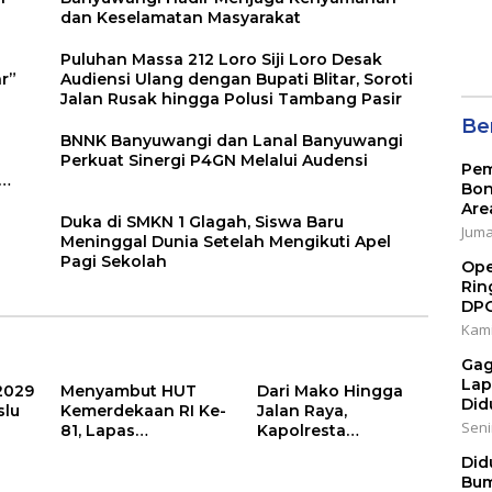
dan Keselamatan Masyarakat
Puluhan Massa 212 Loro Siji Loro Desak
r”
Audiensi Ulang dengan Bupati Blitar, Soroti
Jalan Rusak hingga Polusi Tambang Pasir
Ber
BNNK Banyuwangi dan Lanal Banyuwangi
Perkuat Sinergi P4GN Melalui Audensi
Pem
Bon
Are
Duka di SMKN 1 Glagah, Siswa Baru
Jumat
Meninggal Dunia Setelah Mengikuti Apel
Pagi Sekolah
Ope
Rin
DP
Kami
Gag
Lap
2029
Menyambut HUT
Dari Mako Hingga
Did
slu
Kemerdekaan RI Ke-
Jalan Raya,
Senin
81, Lapas
Kapolresta
asi
Banyuwangi
Banyuwangi Hadir
Did
Menggelar Aksi
Menjaga
Bum
Sosial Donor Darah
Kenyamanan dan