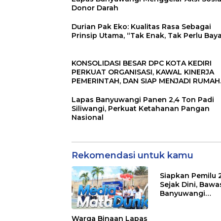
Donor Darah
Durian Pak Eko: Kualitas Rasa Sebagai
Prinsip Utama, “Tak Enak, Tak Perlu Baya
KONSOLIDASI BESAR DPC KOTA KEDIRI
PERKUAT ORGANISASI, KAWAL KINERJA
PEMERINTAH, DAN SIAP MENJADI RUMAH
ASPIRASI MASYARAKAT
Lapas Banyuwangi Panen 2,4 Ton Padi
Siliwangi, Perkuat Ketahanan Pangan
Nasional
Rekomendasi untuk kamu
Siapkan Pemilu 
Sejak Dini, Bawa
Banyuwangi
Gencarkan Eduk
Demokrasi dan
Warga Binaan Lapas
Penguatan SDM