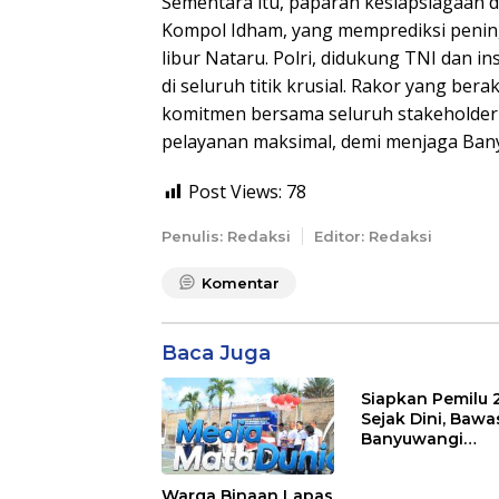
Sementara itu, paparan kesiapsiagaan
Kompol Idham, yang memprediksi pening
libur Nataru. Polri, didukung TNI dan 
di seluruh titik krusial. Rakor yang be
komitmen bersama seluruh stakeholder
pelayanan maksimal, demi menjaga Bany
Post Views:
78
Penulis: Redaksi
Editor: Redaksi
Komentar
Baca Juga
Siapkan Pemilu 
Sejak Dini, Bawa
Banyuwangi
Gencarkan Eduk
Demokrasi dan
Warga Binaan Lapas