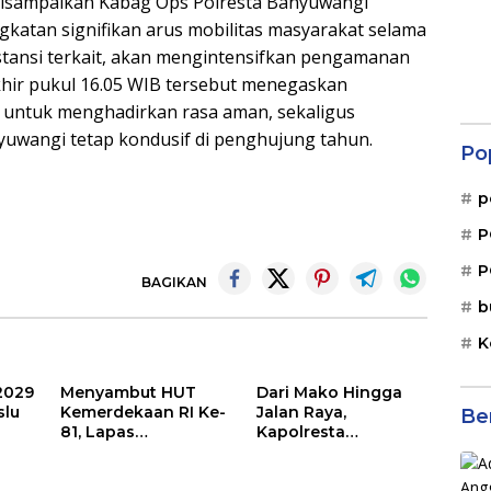
 disampaikan Kabag Ops Polresta Banyuwangi
katan signifikan arus mobilitas masyarakat selama
instansi terkait, akan mengintensifkan pengamanan
rakhir pukul 16.05 WIB tersebut menegaskan
 untuk menghadirkan rasa aman, sekaligus
uwangi tetap kondusif di penghujung tahun.
Po
p
P
P
BAGIKAN
b
K
2029
Menyambut HUT
Dari Mako Hingga
slu
Kemerdekaan RI Ke-
Jalan Raya,
Be
81, Lapas
Kapolresta
asi
Banyuwangi
Banyuwangi Hadir
Menggelar Aksi
Menjaga