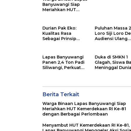
Penguatan SDM
Banyuwangi Siap
Meriahkan HUT
Kemerdekaan RI Ke-
81 dengan Berbagai
Perlombaan
Durian Pak Eko:
Puluhan Massa 2
Kualitas Rasa
Loro Siji Loro D
Sebagai Prinsip
Audiensi Ulang
Utama, “Tak Enak,
dengan Bupati
Tak Perlu Bayar”
Blitar, Soroti Jal
Rusak hingga Po
Lapas Banyuwangi
Duka di SMKN 1
Tambang Pasir
Panen 2,4 Ton Padi
Glagah, Siswa B
Siliwangi, Perkuat
Meninggal Duni
Ketahanan Pangan
Setelah Mengiku
Nasional
Apel Pagi Sekol
Berita Terkait
Warga Binaan Lapas Banyuwangi Siap
Meriahkan HUT Kemerdekaan RI Ke-81
dengan Berbagai Perlombaan
Menyambut HUT Kemerdekaan RI Ke-81,
Lapas Banyuwangi Menggelar Aksi Sosia