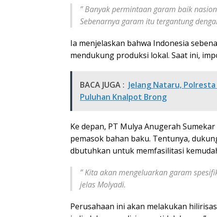
”
Banyak permintaan garam baik nasiona
Sebenarnya garam itu tergantung dengan
Ia menjelaskan bahwa Indonesia seben
mendukung produksi lokal. Saat ini, imp
BACA JUGA :
Jelang Nataru, Polrest
Puluhan Knalpot Brong
Ke depan, PT Mulya Anugerah Sumekar me
pemasok bahan baku. Tentunya, dukung
dbutuhkan untuk memfasilitasi kemud
”
Kita akan mengeluarkan garam spesifika
jelas Molyadi.
Perusahaan ini akan melakukan hiliri