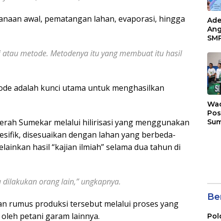
naan awal, pematangan lahan, evaporasi, hingga
Ade
Ang
SMP
Tem
 atau metode. Metodenya itu yang membuat itu hasil
Sunr
Cha
de adalah kunci utama untuk menghasilkan
Wad
Pos
rah Sumekar melalui hilirisasi yang menggunakan
Sum
Son
esifik, disesuaikan dengan lahan yang berbeda-
Ser
lainkan hasil “kajian ilmiah” selama dua tahun di
202
au dilakukan orang lain,” ungkapnya.
Ber
n rumus produksi tersebut melalui proses yang
oleh petani garam lainnya.
Pol