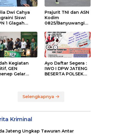
lia Dwi Cahya
Prajurit TNI dan ASN
graini Siswi
Kodim
N 1 Glagah
0825/Banyuwangi
bus Podium The
Laksanakan Garjas
ise of Java Silat
Periodik I Tahun
mpionship 1
2026
ah Kegiatan
Ayo Daftar Segera :
itif, GEN
IWO I DPW JATENG
enep Gelar
BESERTA POLSEK
GENep Futsal
MIJEN ADAKAN
ies Bupati Cup
LOMBA MANCING
6
DALAM RANGKA
MEMPERINGATI HUT
Selengkapnya
RI KE 80
ita Kriminal
da Jateng Ungkap Tawuran Antar