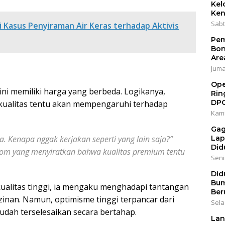
Kel
Ken
Sabt
i Kasus Penyiraman Air Keras terhadap Aktivis
Pem
Bon
Are
Jumat
Ope
ini memiliki harga yang berbeda. Logikanya,
Rin
DP
rkualitas tentu akan mempengaruhi terhadap
Kami
Gag
. Kenapa nggak kerjakan seperti yang lain saja?”
Lap
Did
om yang menyiratkan bahwa kualitas premium tentu
Senin
Did
Bum
ualitas tinggi, ia mengaku menghadapi tantangan
Ber
zinan. Namun, optimisme tinggi terpancar dari
Sela
dah terselesaikan secara bertahap.
Lan