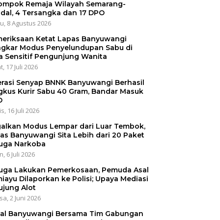
ompok Remaja Wilayah Semarang-
dal, 4 Tersangka dan 17 DPO
u, 8 Agustus 2026
eriksaan Ketat Lapas Banyuwangi
gkar Modus Penyelundupan Sabu di
a Sensitif Pengunjung Wanita
, 17 Juli 2026
rasi Senyap BNNK Banyuwangi Berhasil
gkus Kurir Sabu 40 Gram, Bandar Masuk
O
s, 16 Juli 2026
alkan Modus Lempar dari Luar Tembok,
as Banyuwangi Sita Lebih dari 20 Paket
uga Narkoba
, 6 Juli 2026
uga Lakukan Pemerkosaan, Pemuda Asal
iayu Dilaporkan ke Polisi; Upaya Mediasi
ujung Alot
sa, 2 Juni 2026
al Banyuwangi Bersama Tim Gabungan