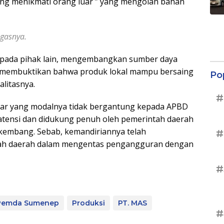
 yang menikmati orang luar ” yang mengolah bahan
egasnya.
g pada pihak lain, mengembangkan sumber daya
ta membuktikan bahwa produk lokal mampu bersaing
Po
litasnya.
#
ar yang modalnya tidak bergantung kepada APBD
atensi dan didukung penuh oleh pemerintah daerah
kembang. Sebab, kemandiriannya telah
#
tah daerah dalam mengentas pengangguran dengan
#
Pemda Sumenep
Produksi
PT. MAS
#