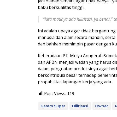
jadi olahan sendiri, agar tidak hanya ”
baku berkualitas tinggi.
“
Kita maunya ada hilirisasi, ya benar,” t
Ini adalah upaya agar tidak bergantun
manusia dan alam secara mandiri, ser
dan bahkan memimpin pasar dengan kua
Keberadaan PT. Mulya Anugerah Sumek
dan APBN menjadi wadah yang harus di
dalam penguatan produksinya agar ber
berkontribusi besar terhadap pemerin
propabilitas lapangan kerja yang ada.
Post Views:
119
Garam Super
Hilirisasi
Owner