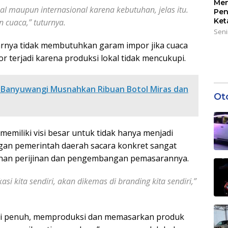
Men
l maupun internasional karena kebutuhan, jelas itu.
Pen
Ket
 cuaca,” tuturnya.
Seni
arnya tidak membutuhkan garam impor jika cuaca
or terjadi karena produksi lokal tidak mencukupi.
a Banyuwangi Musnahkan Ribuan Botol Miras dan
Ot
miliki visi besar untuk tidak hanya menjadi
an pemerintah daerah sacara konkret sangat
ahan perijinan dan pengembangan pemasarannya.
si kita sendiri, akan dikemas di branding kita sendiri,”
sasi penuh, memproduksi dan memasarkan produk