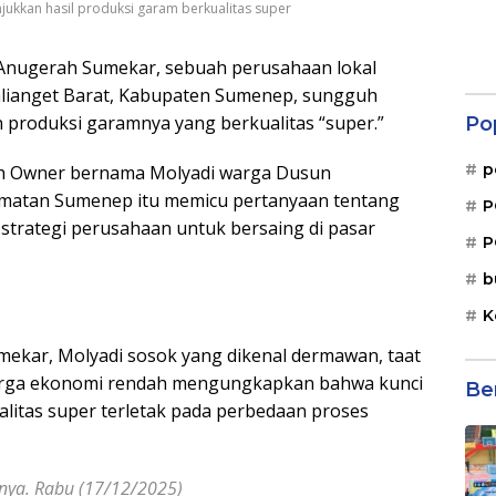
ukkan hasil produksi garam berkualitas super
Anugerah Sumekar, sebuah perusahaan lokal
Kalianget Barat, Kabupaten Sumenep, sungguh
 produksi garamnya yang berkualitas “super.”
Po
p
leh Owner bernama Molyadi warga Dusun
camatan Sumenep itu memicu pertanyaan tentang
P
strategi perusahaan untuk bersaing di pasar
P
b
K
ekar, Molyadi sosok yang dikenal dermawan, taat
luarga ekonomi rendah mengungkapkan bahwa kunci
Be
litas super terletak pada perbedaan proses
snya. Rabu (17/12/2025)