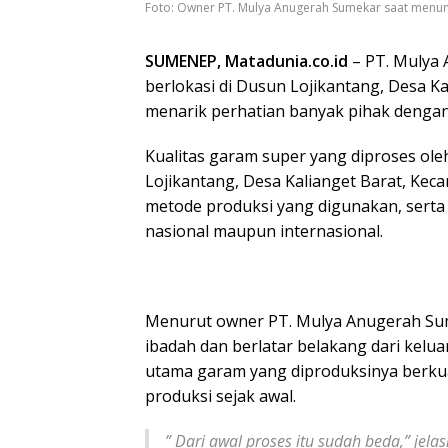
Foto: Owner PT. Mulya Anugerah Sumekar saat menunj
SUMENEP, Matadunia.co.id
– PT. Mulya 
berlokasi di Dusun Lojikantang, Desa 
menarik perhatian banyak pihak dengan
Kualitas garam super yang diproses o
Lojikantang, Desa Kalianget Barat, Ke
metode produksi yang digunakan, serta 
nasional maupun internasional.
Menurut owner PT. Mulya Anugerah Sum
ibadah dan berlatar belakang dari ke
utama garam yang diproduksinya berkua
produksi sejak awal.
”
Dari awal proses itu sudah beda,” jela