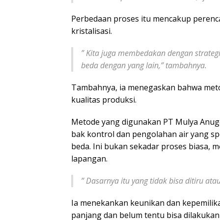
Perbedaan proses itu mencakup perenca
kristalisasi.
”
Kita juga membedakan dengan strategi
beda dengan yang lain,” tambahnya.
Tambahnya, ia menegaskan bahwa meto
kualitas produksi.
Metode yang digunakan PT Mulya Anuge
bak kontrol dan pengolahan air yang sp
beda. Ini bukan sekadar proses biasa, me
lapangan.
”
Dasarnya itu yang tidak bisa ditiru at
Ia menekankan keunikan dan kepemilika
panjang dan belum tentu bisa dilakukan 