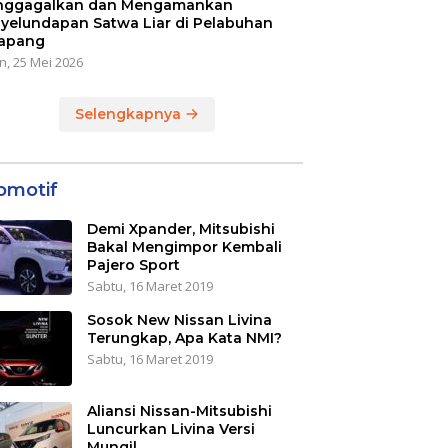
ggagalkan dan Mengamankan
yelundapan Satwa Liar di Pelabuhan
apang
n, 25 Mei 2026
Selengkapnya
omotif
Demi Xpander, Mitsubishi
Bakal Mengimpor Kembali
Pajero Sport
Sabtu, 16 Maret 2019
Sosok New Nissan Livina
Terungkap, Apa Kata NMI?
Sabtu, 16 Maret 2019
Aliansi Nissan-Mitsubishi
Luncurkan Livina Versi
Mungil