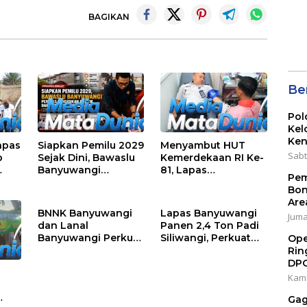
Ser
BAGIKAN
202
Ber
Pol
Kel
Ken
apas
Siapkan Pemilu 2029
Menyambut HUT
Sabt
p
Sejak Dini, Bawaslu
Kemerdekaan RI Ke-
Banyuwangi
81, Lapas
Pem
 Ke-
Gencarkan Edukasi
Banyuwangi
Bon
agai
Demokrasi dan
Menggelar Aksi
Are
Penguatan SDM
Sosial Donor Darah
BNNK Banyuwangi
Lapas Banyuwangi
Jumat
dan Lanal
Panen 2,4 Ton Padi
Banyuwangi Perkuat
Siliwangi, Perkuat
Ope
Sinergi P4GN Melalui
Ketahanan Pangan
Rin
Audensi
Nasional
DP
Kami
Gag