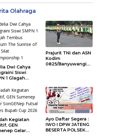
rita Olahraga
Prajurit TNI dan ASN
Kodim
0825/Banyuwangi
lia Dwi Cahya
Laksanakan Garjas
graini Siswi
Periodik I Tahun
N 1 Glagah
2026
bus Podium The
ise of Java Silat
mpionship 1
Ayo Daftar Segera :
ah Kegiatan
IWO I DPW JATENG
itif, GEN
BESERTA POLSEK
enep Gelar
MIJEN ADAKAN
GENep Futsal