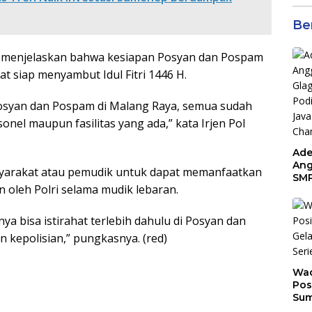
Be
to menjelaskan bahwa kesiapan Posyan dan Pospam
t siap menyambut Idul Fitri 1446 H.
osyan dan Pospam di Malang Raya, semua sudah
onel maupun fasilitas yang ada,” kata Irjen Pol
Ade
Ang
yarakat atau pemudik untuk dapat memanfaatkan
SMP
 oleh Polri selama mudik lebaran.
Tem
Sunr
Cha
nya bisa istirahat terlebih dahulu di Posyan dan
n kepolisian,” pungkasnya. (red)
Wad
Pos
Sum
Son