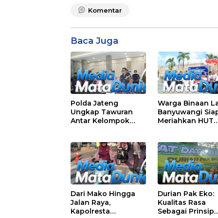
Komentar
Baca Juga
Polda Jateng
Warga Binaan L
Ungkap Tawuran
Banyuwangi Sia
Antar Kelompok
Meriahkan HUT
Remaja Wilayah
Kemerdekaan RI
Semarang-Kendal, 4
81 dengan Berb
Tersangka dan 17
Perlombaan
DPO
Dari Mako Hingga
Durian Pak Eko:
Jalan Raya,
Kualitas Rasa
Kapolresta
Sebagai Prinsip