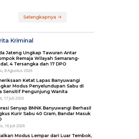
LOMBA MANCING
ies Bupati Cup
DALAM RANGKA
6
MEMPERINGATI HUT
Selengkapnya
RI KE 80
ita Kriminal
da Jateng Ungkap Tawuran Antar
ompok Remaja Wilayah Semarang-
dal, 4 Tersangka dan 17 DPO
u, 8 Agustus 2026
eriksaan Ketat Lapas Banyuwangi
gkar Modus Penyelundupan Sabu di
a Sensitif Pengunjung Wanita
, 17 Juli 2026
rasi Senyap BNNK Banyuwangi Berhasil
gkus Kurir Sabu 40 Gram, Bandar Masuk
O
s, 16 Juli 2026
alkan Modus Lempar dari Luar Tembok,