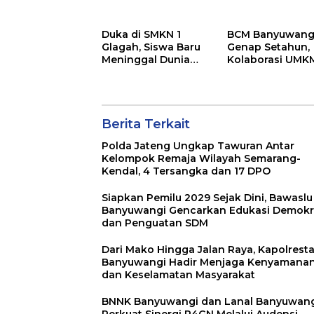
Banyuwangi Hadir
Utama, “Tak Ena
Menjaga
Tak Perlu Bayar”
Kenyamanan dan
Duka di SMKN 1
BCM Banyuwang
Keselamatan
Glagah, Siswa Baru
Genap Setahun,
Masyarakat
Meninggal Dunia
Kolaborasi UMK
Setelah Mengikuti
dan Kepedulian
Apel Pagi Sekolah
Sosial Warnai
Perayaan
Anniversary
Berita Terkait
Polda Jateng Ungkap Tawuran Antar
Kelompok Remaja Wilayah Semarang-
Kendal, 4 Tersangka dan 17 DPO
Siapkan Pemilu 2029 Sejak Dini, Bawaslu
Banyuwangi Gencarkan Edukasi Demokr
dan Penguatan SDM
Dari Mako Hingga Jalan Raya, Kapolrest
Banyuwangi Hadir Menjaga Kenyamana
dan Keselamatan Masyarakat
BNNK Banyuwangi dan Lanal Banyuwan
Perkuat Sinergi P4GN Melalui Audensi