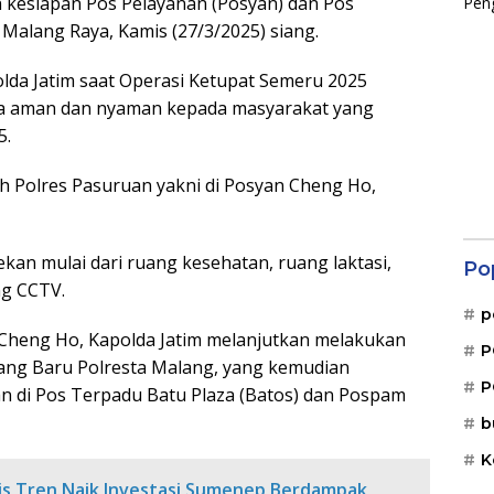
n kesiapan Pos Pelayanan (Posyan) dan Pos
alang Raya, Kamis (27/3/2025) siang.
Polda Jatim saat Operasi Ketupat Semeru 2025
sa aman dan nyaman kepada masyarakat yang
5.
ah Polres Pasuruan yakni di Posyan Cheng Ho,
kan mulai dari ruang kesehatan, ruang laktasi,
Po
ng CCTV.
p
Cheng Ho, Kapolda Jatim melanjutkan melakukan
P
ang Baru Polresta Malang, yang kemudian
P
n di Pos Terpadu Batu Plaza (Batos) dan Pospam
b
K
s Tren Naik Investasi Sumenep Berdampak