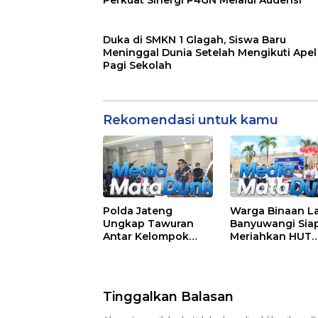
Duka di SMKN 1 Glagah, Siswa Baru
Meninggal Dunia Setelah Mengikuti Apel
Pagi Sekolah
Rekomendasi untuk kamu
Polda Jateng
Warga Binaan L
Ungkap Tawuran
Banyuwangi Sia
Antar Kelompok
Meriahkan HUT
Remaja Wilayah
Kemerdekaan RI
Semarang-Kendal, 4
81 dengan Berb
Tersangka dan 17
Perlombaan
DPO
Tinggalkan Balasan