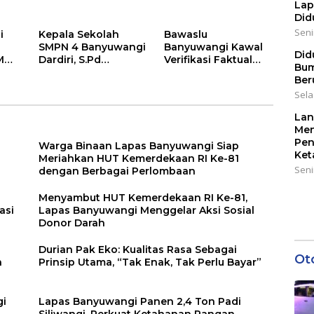
k,
Lap
Did
Senin
i
Kepala Sekolah
Bawaslu
SMPN 4 Banyuwangi
Banyuwangi Kawal
Did
M
Dardiri, S.Pd
Verifikasi Faktual
Bum
Apresiasi Orang Tua
Pemutakhiran Data
Ber
Pengantar Siswa,
Partai Golkar
Sela
Setiap Pagi Sambut
Siswa di Depan
Lan
Gerbang Sekolah
Men
Pen
Warga Binaan Lapas Banyuwangi Siap
Ket
Meriahkan HUT Kemerdekaan RI Ke-81
Seni
dengan Berbagai Perlombaan
Menyambut HUT Kemerdekaan RI Ke-81,
asi
Lapas Banyuwangi Menggelar Aksi Sosial
Donor Darah
a
Durian Pak Eko: Kualitas Rasa Sebagai
Ot
n
Prinsip Utama, “Tak Enak, Tak Perlu Bayar”
gi
Lapas Banyuwangi Panen 2,4 Ton Padi
Siliwangi, Perkuat Ketahanan Pangan