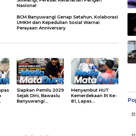
Nasional
BCM Banyuwangi Genap Setahun, Kolaborasi
UMKM dan Kepedulian Sosial Warnai
Perayaan Anniversary
apas
Siapkan Pemilu 2029
Menyambut HUT
p
Sejak Dini, Bawaslu
Kemerdekaan RI Ke-
Po
Banyuwangi
81, Lapas
 Ke-
Gencarkan Edukasi
Banyuwangi
agai
Demokrasi dan
Menggelar Aksi
#
Penguatan SDM
Sosial Donor Darah
#