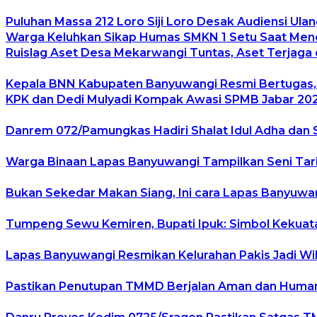
Puluhan Massa 212 Loro Siji Loro Desak Audiensi Ulan
Warga Keluhkan Sikap Humas SMKN 1 Setu Saat Mener
Ruislag Aset Desa Mekarwangi Tuntas, Aset Terjaga d
Kepala BNN Kabupaten Banyuwangi Resmi Bertugas
KPK dan Dedi Mulyadi Kompak Awasi SPMB Jabar 2026
Danrem 072/Pamungkas Hadiri Shalat Idul Adha dan 
Warga Binaan Lapas Banyuwangi Tampilkan Seni Tari
Bukan Sekedar Makan Siang, Ini cara Lapas Banyuw
Tumpeng Sewu Kemiren, Bupati Ipuk: Simbol Kekua
Lapas Banyuwangi Resmikan Kelurahan Pakis Jadi Wi
Pastikan Penutupan TMMD Berjalan Aman dan Humanis