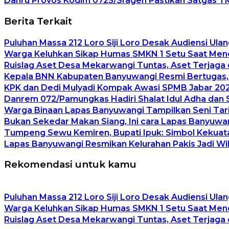
Danru Provos Kodim 0725/Sragen Pastikan Satgas T
Berita Terkait
Puluhan Massa 212 Loro Siji Loro Desak Audiensi Ulan
Warga Keluhkan Sikap Humas SMKN 1 Setu Saat Mener
Ruislag Aset Desa Mekarwangi Tuntas, Aset Terjaga d
Kepala BNN Kabupaten Banyuwangi Resmi Bertugas
KPK dan Dedi Mulyadi Kompak Awasi SPMB Jabar 2026
Danrem 072/Pamungkas Hadiri Shalat Idul Adha dan 
Warga Binaan Lapas Banyuwangi Tampilkan Seni Tari
Bukan Sekedar Makan Siang, Ini cara Lapas Banyuw
Tumpeng Sewu Kemiren, Bupati Ipuk: Simbol Kekua
Lapas Banyuwangi Resmikan Kelurahan Pakis Jadi Wi
Rekomendasi untuk kamu
Puluhan Massa 212 Loro Siji Loro Desak Audiensi Ulan
Warga Keluhkan Sikap Humas SMKN 1 Setu Saat Mener
Ruislag Aset Desa Mekarwangi Tuntas, Aset Terjaga d