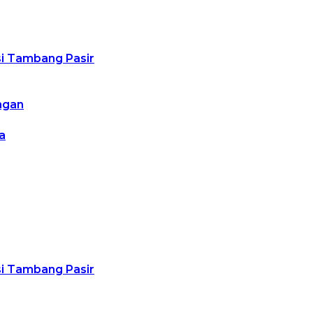
usi Tambang Pasir
ngan
a
usi Tambang Pasir