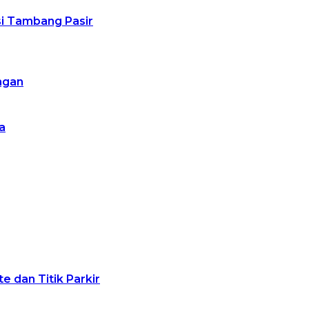
usi Tambang Pasir
ngan
a
 dan Titik Parkir