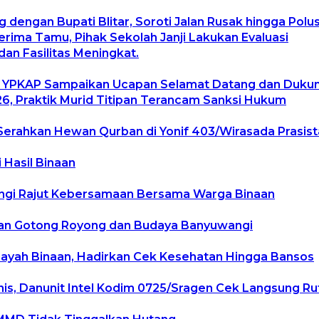
g dengan Bupati Blitar, Soroti Jalan Rusak hingga Pol
ima Tamu, Pihak Sekolah Janji Lakukan Evaluasi
an Fasilitas Meningkat.
, YPKAP Sampaikan Ucapan Selamat Datang dan Duku
, Praktik Murid Titipan Terancam Sanksi Hukum
Serahkan Hewan Qurban di Yonif 403/Wirasada Prasist
 Hasil Binaan
angi Rajut Kebersamaan Bersama Warga Binaan
tan Gotong Royong dan Budaya Banyuwangi
layah Binaan, Hadirkan Cek Kesehatan Hingga Bansos
, Danunit Intel Kodim 0725/Sragen Cek Langsung Rute