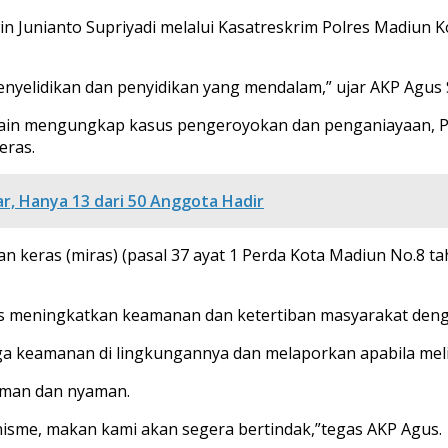
n Junianto Supriyadi melalui Kasatreskrim Polres Madiun K
enyelidikan dan penyidikan yang mendalam,” ujar AKP Agus 
elain mengungkap kasus pengeroyokan dan penganiayaan, Po
ras.
ar, Hanya 13 dari 50 Anggota Hadir
n keras (miras) (pasal 37 ayat 1 Perda Kota Madiun No.8 t
s meningkatkan keamanan dan ketertiban masyarakat deng
ga keamanan di lingkungannya dan melaporkan apabila meli
aman dan nyaman.
nisme, makan kami akan segera bertindak,”tegas AKP Agus.