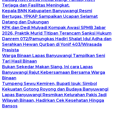
Terjaga dan Fasilitas Meningkat.
Kepala BNN Kabupaten Banyuwangi Resmi
Bertugas, YPKAP Sampaikan Ucapan Selamat
Datang dan Dukungan
KPK dan Dedi Mulyadi Kompak Awasi SPMB Jabar
2026, Praktik Murid Titipan Terancam Sanksi Hukum
Danrem 072/Pamungkas Hadiri Shalat Idul Adha dan
Serahkan Hewan Qurban di Yonif 403/Wirasada
Prasista
Warga Binaan Lapas Banyuwangi Tampilkan Seni
Tari Hasil Binaan
Bukan Sekedar Makan Siang, Ini cara Lapas
Banyuwangi Rajut Kebersamaan Bersama Warga
Binaan
Tumpeng Sewu Kemiren, Bupati Ipuk: Simbol
Kekuatan Gotong Royong dan Budaya Banyuwangi
Lapas Banyuwangi Resmikan Kelurahan Pakis Jadi
Wilayah Binaan, Hadirkan Cek Kesehatan Hingga
Bansos