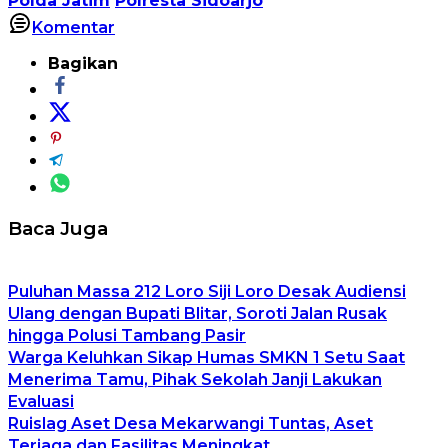
Polda Jatim
Polresta Sidoarjo
Komentar
Bagikan
Baca Juga
Puluhan Massa 212 Loro Siji Loro Desak Audiensi
Ulang dengan Bupati Blitar, Soroti Jalan Rusak
hingga Polusi Tambang Pasir
Warga Keluhkan Sikap Humas SMKN 1 Setu Saat
Menerima Tamu, Pihak Sekolah Janji Lakukan
Evaluasi
Ruislag Aset Desa Mekarwangi Tuntas, Aset
Terjaga dan Fasilitas Meningkat.