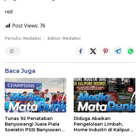
red
Post Views:
76
Penulis: Redaksi
Editor: Redaksi
Baca Juga
Tunas 92 Penataban
Diduga Abaikan
Banyuwangi Juara Piala
Pengelolaan Limbah,
Soeratin PSSI Banyuwangi
Home Industri di Kalipuro
2026 Kategori U-13
Dikeluhkan Warga: Bau