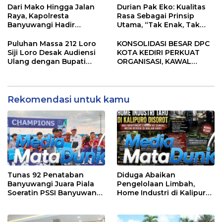
Penguatan SDM
Donor Darah
Dari Mako Hingga Jalan
Durian Pak Eko: Kualitas
Raya, Kapolresta
Rasa Sebagai Prinsip
Banyuwangi Hadir
Utama, “Tak Enak, Tak
Menjaga Kenyamanan
Perlu Bayar”
dan Keselamatan
Puluhan Massa 212 Loro
KONSOLIDASI BESAR DPC
Masyarakat
Siji Loro Desak Audiensi
KOTA KEDIRI PERKUAT
Ulang dengan Bupati
ORGANISASI, KAWAL
Blitar, Soroti Jalan Rusak
KINERJA PEMERINTAH,
hingga Polusi Tambang
DAN SIAP MENJADI RUMAH
Pasir
ASPIRASI MASYARAKAT
Rekomendasi untuk kamu
Tunas 92 Penataban
Diduga Abaikan
Banyuwangi Juara Piala
Pengelolaan Limbah,
Soeratin PSSI Banyuwangi
Home Industri di Kalipuro
2026 Kategori U-13
Dikeluhkan Warga: Bau
Menyengat hingga Suara
Mesin di Malam Hari