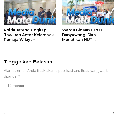
Polda Jateng Ungkap
Warga Binaan Lapas
Tawuran Antar Kelompok
Banyuwangi Siap
Remaja Wilayah
Meriahkan HUT
Semarang-Kendal, 4
Kemerdekaan RI Ke-81
Tersangka dan 17 DPO
dengan Berbagai
Perlombaan
Tinggalkan Balasan
Alamat email Anda tidak akan dipublikasikan.
Ruas yang wajib
ditandai
*