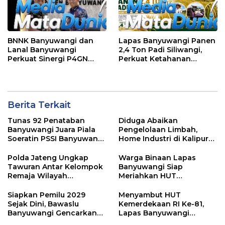
BNNK Banyuwangi dan
Lapas Banyuwangi Panen
Lanal Banyuwangi
2,4 Ton Padi Siliwangi,
Perkuat Sinergi P4GN
Perkuat Ketahanan
Melalui Audensi
Pangan Nasional
Berita Terkait
Tunas 92 Penataban
Diduga Abaikan
Banyuwangi Juara Piala
Pengelolaan Limbah,
Soeratin PSSI Banyuwangi
Home Industri di Kalipuro
2026 Kategori U-13
Dikeluhkan Warga: Bau
Menyengat hingga Suara
Polda Jateng Ungkap
Warga Binaan Lapas
Mesin di Malam Hari
Tawuran Antar Kelompok
Banyuwangi Siap
Remaja Wilayah
Meriahkan HUT
Semarang-Kendal, 4
Kemerdekaan RI Ke-81
Tersangka dan 17 DPO
dengan Berbagai
Siapkan Pemilu 2029
Menyambut HUT
Perlombaan
Sejak Dini, Bawaslu
Kemerdekaan RI Ke-81,
Banyuwangi Gencarkan
Lapas Banyuwangi
Edukasi Demokrasi dan
Menggelar Aksi Sosial