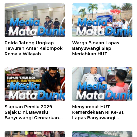
Menyengat hingga Suara
Mesin di Malam Hari
Polda Jateng Ungkap
Warga Binaan Lapas
Tawuran Antar Kelompok
Banyuwangi Siap
Remaja Wilayah
Meriahkan HUT
Semarang-Kendal, 4
Kemerdekaan RI Ke-81
Tersangka dan 17 DPO
dengan Berbagai
Perlombaan
Siapkan Pemilu 2029
Menyambut HUT
Sejak Dini, Bawaslu
Kemerdekaan RI Ke-81,
Banyuwangi Gencarkan
Lapas Banyuwangi
Edukasi Demokrasi dan
Menggelar Aksi Sosial
Penguatan SDM
Donor Darah