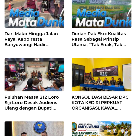
Dari Mako Hingga Jalan
Durian Pak Eko: Kualitas
Raya, Kapolresta
Rasa Sebagai Prinsip
Banyuwangi Hadir
Utama, “Tak Enak, Tak
Menjaga Kenyamanan
Perlu Bayar”
dan Keselamatan
Masyarakat
Puluhan Massa 212 Loro
KONSOLIDASI BESAR DPC
Siji Loro Desak Audiensi
KOTA KEDIRI PERKUAT
Ulang dengan Bupati
ORGANISASI, KAWAL
Blitar, Soroti Jalan Rusak
KINERJA PEMERINTAH,
hingga Polusi Tambang
DAN SIAP MENJADI RUMAH
Pasir
ASPIRASI MASYARAKAT