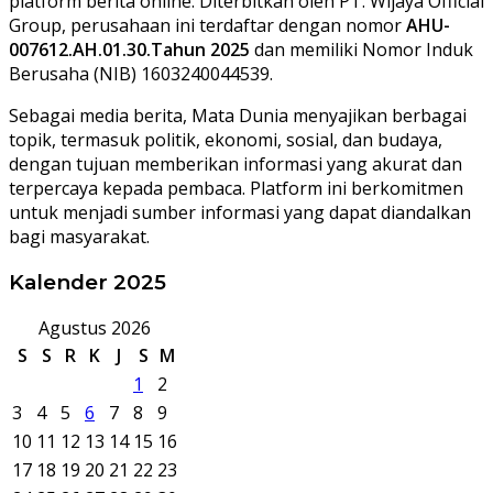
platform berita online. Diterbitkan oleh PT. Wijaya Official
Group, perusahaan ini terdaftar dengan nomor
AHU-
007612.AH.01.30.Tahun 2025
dan memiliki Nomor Induk
Berusaha (NIB) 1603240044539.
Sebagai media berita, Mata Dunia menyajikan berbagai
topik, termasuk politik, ekonomi, sosial, dan budaya,
dengan tujuan memberikan informasi yang akurat dan
terpercaya kepada pembaca. Platform ini berkomitmen
untuk menjadi sumber informasi yang dapat diandalkan
bagi masyarakat.
Kalender 2025
Agustus 2026
S
S
R
K
J
S
M
1
2
3
4
5
6
7
8
9
10
11
12
13
14
15
16
17
18
19
20
21
22
23