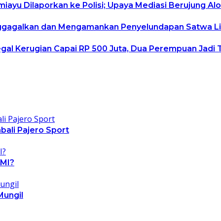
yu Dilaporkan ke Polisi; Upaya Mediasi Berujung Alo
gagalkan dan Mengamankan Penyelundapan Satwa Lia
gal Kerugian Capai RP 500 Juta, Dua Perempuan Jadi
ali Pajero Sport
NMI?
Mungil