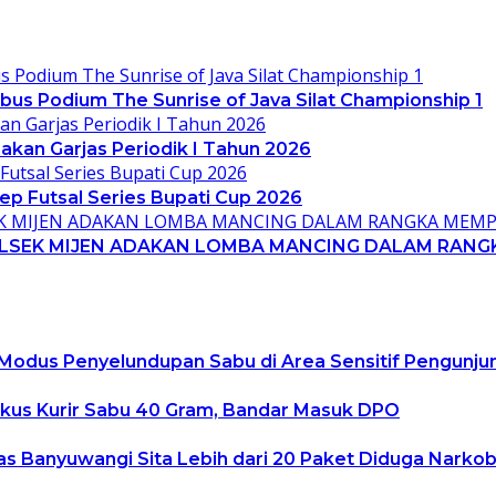
bus Podium The Sunrise of Java Silat Championship 1
kan Garjas Periodik I Tahun 2026
p Futsal Series Bupati Cup 2026
 POLSEK MIJEN ADAKAN LOMBA MANCING DALAM RANGK
odus Penyelundupan Sabu di Area Sensitif Pengunju
kus Kurir Sabu 40 Gram, Bandar Masuk DPO
s Banyuwangi Sita Lebih dari 20 Paket Diduga Narko