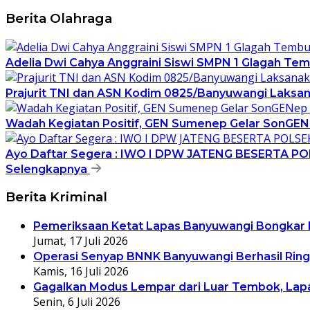
Berita Olahraga
Adelia Dwi Cahya Anggraini Siswi SMPN 1 Glagah Tem
Prajurit TNI dan ASN Kodim 0825/Banyuwangi Laksana
Wadah Kegiatan Positif, GEN Sumenep Gelar SonGENe
Ayo Daftar Segera : IWO I DPW JATENG BESERTA
Selengkapnya
Berita Kriminal
Pemeriksaan Ketat Lapas Banyuwangi Bongkar M
Jumat, 17 Juli 2026
Operasi Senyap BNNK Banyuwangi Berhasil Ring
Kamis, 16 Juli 2026
Gagalkan Modus Lempar dari Luar Tembok, Lapa
Senin, 6 Juli 2026