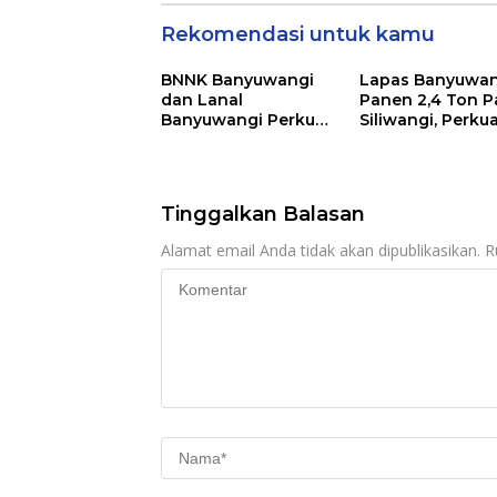
Rekomendasi untuk kamu
BNNK Banyuwangi
Lapas Banyuwan
dan Lanal
Panen 2,4 Ton P
Banyuwangi Perkuat
Siliwangi, Perku
Sinergi P4GN Melalui
Ketahanan Pan
Audensi
Nasional
Tinggalkan Balasan
Alamat email Anda tidak akan dipublikasikan.
R