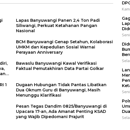
b
dan Pelanggaran
DP
urit
Lalu Lintas
Kami
Gag
gi
Lapas Banyuwangi Panen 2,4 Ton Padi
Lap
Siliwangi, Perkuat Ketahanan Pangan
Did
Nasional
Senin
BCM Banyuwangi Genap Setahun, Kolaborasi
Did
UMKM dan Kepedulian Sosial Warnai
Bum
Perayaan Anniversary
Ber
Sela
iri,
Bawaslu Banyuwangi Kawal Verifikasi
wa,
Faktual Pemutakhiran Data Partai Golkar
Lan
bang
Men
Pen
I 1
Dugaan Hubungan Tidak Pantas Libatkan
Ket
Dua Oknum Guru di Banyuwangi, Masih
Seni
Menunggu Klarifikasi
Pol
Pesan Tegas Dandim 0825/Banyuwangi di
Umr
Upacara 17-an, Ada Amanat Penting KSAD
Dua
yang Wajib Dipedomani Prajurit
Sela