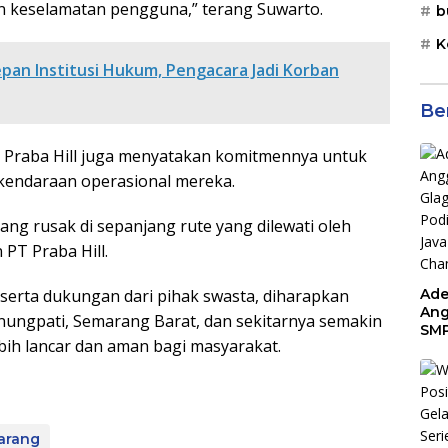
an keselamatan pengguna,” terang Suwarto.
b
K
epan Institusi Hukum, Pengacara Jadi Korban
Be
 PT Praba Hill juga menyatakan komitmennya untuk
i kendaraan operasional mereka.
ng rusak di sepanjang rute yang dilewati oleh
PT Praba Hill.
serta dukungan dari pihak swasta, diharapkan
Ade
Ang
Gunungpati, Semarang Barat, dan sekitarnya semakin
SMP
lebih lancar dan aman bagi masyarakat.
Tem
Sunr
Cha
arang