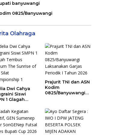
upati banyuwangi
odim 0825/Banyuwangi
rita Olahraga
Prajurit TNI dan ASN
Kodim
lia Dwi Cahya
0825/Banyuwangi
graini Siswi
Laksanakan Garjas
N 1 Glagah
Periodik I Tahun
bus Podium The
2026
ise of Java Silat
mpionship 1