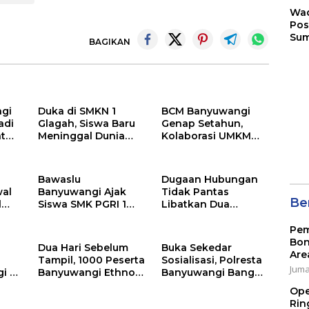
Wad
Pos
Sum
BAGIKAN
Son
Ser
202
gi
Duka di SMKN 1
BCM Banyuwangi
adi
Glagah, Siswa Baru
Genap Setahun,
at
Meninggal Dunia
Kolaborasi UMKM
gan
Setelah Mengikuti
dan Kepedulian
Apel Pagi Sekolah
Sosial Warnai
Perayaan
Bawaslu
Dugaan Hubungan
Anniversary
al
Banyuwangi Ajak
Tidak Pantas
Ber
l
Siswa SMK PGRI 1
Libatkan Dua
ata
Banyuwangi Jadi
Oknum Guru di
Pemilih Cerdas Pada
Banyuwangi, Masih
Pem
Pemilu 2029
Menunggu
Bon
Dua Hari Sebelum
Buka Sekedar
Klarifikasi
Are
Tampil, 1000 Peserta
Sosialisasi, Polresta
Jumat
i di
Banyuwangi Ethno
Banyuwangi Bangun
Ada
Carnival (BEC) Jalani
‘Benteng Moral’
Ope
Gladi Bersih
Pelajar dari Narkoba
Rin