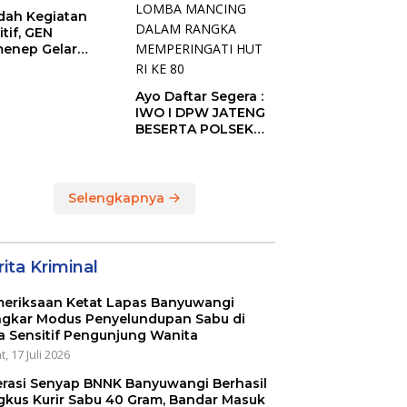
ah Kegiatan
itif, GEN
enep Gelar
GENep Futsal
ies Bupati Cup
Ayo Daftar Segera :
6
IWO I DPW JATENG
BESERTA POLSEK
MIJEN ADAKAN
LOMBA MANCING
DALAM RANGKA
MEMPERINGATI HUT
Selengkapnya
RI KE 80
ita Kriminal
eriksaan Ketat Lapas Banyuwangi
gkar Modus Penyelundupan Sabu di
a Sensitif Pengunjung Wanita
, 17 Juli 2026
rasi Senyap BNNK Banyuwangi Berhasil
gkus Kurir Sabu 40 Gram, Bandar Masuk