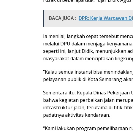
rusak di beberapa titik,” ujar Didik Agus
BACA JUGA :
DPR: Kerja Wartawan Di
Ia menilai, langkah cepat tersebut me
melalui DPU dalam menjaga kenyamanan
seperti ini, lanjut Didik, menunjukkan a
masyarakat dalam menciptakan lingkung
“Kalau semua instansi bisa menindaklanj
pelayanan publik di Kota Semarang aka
Sementara itu, Kepala Dinas Pekerjaa
bahwa kegiatan perbaikan jalan merupa
infrastruktur jalan, terutama di titik-ti
padatnya aktivitas kendaraan.
“Kami lakukan program pemeliharaan rut