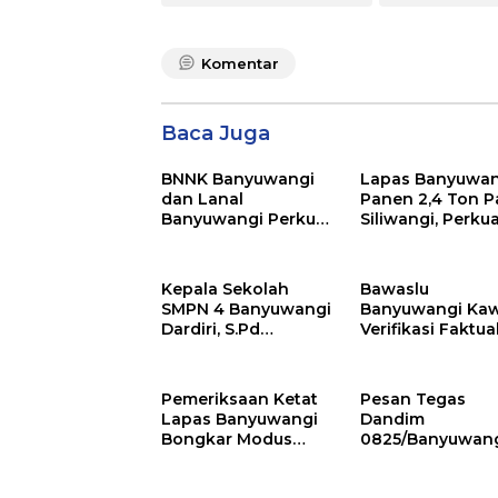
Komentar
Baca Juga
BNNK Banyuwangi
Lapas Banyuwan
dan Lanal
Panen 2,4 Ton P
Banyuwangi Perkuat
Siliwangi, Perku
Sinergi P4GN Melalui
Ketahanan Pan
Audensi
Nasional
Kepala Sekolah
Bawaslu
SMPN 4 Banyuwangi
Banyuwangi Kaw
Dardiri, S.Pd
Verifikasi Faktua
Apresiasi Orang Tua
Pemutakhiran D
Pengantar Siswa,
Partai Golkar
Setiap Pagi Sambut
Pemeriksaan Ketat
Pesan Tegas
Siswa di Depan
Lapas Banyuwangi
Dandim
Gerbang Sekolah
Bongkar Modus
0825/Banyuwang
Penyelundupan
Upacara 17-an, 
Sabu di Area Sensitif
Amanat Penting