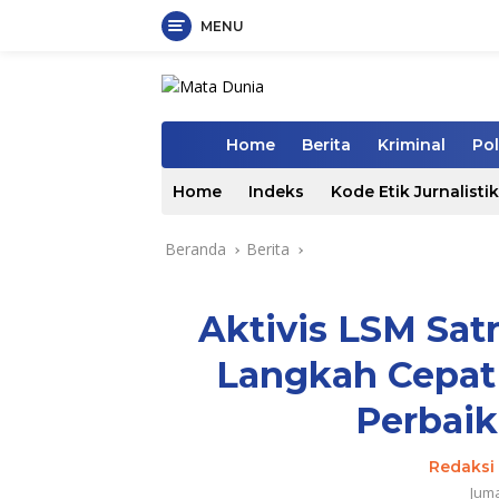
MENU
Langsung
ke
konten
Home
Berita
Kriminal
Pol
Home
Indeks
Kode Etik Jurnalistik
Beranda
Berita
Aktivis LSM Sat
Langkah Cepat
Perbaik
Redaksi 
Juma