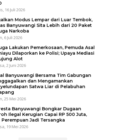
O
s, 16 Juli 2026
alkan Modus Lempar dari Luar Tembok,
as Banyuwangi Sita Lebih dari 20 Paket
uga Narkoba
, 6 Juli 2026
uga Lakukan Pemerkosaan, Pemuda Asal
iayu Dilaporkan ke Polisi; Upaya Mediasi
ujung Alot
sa, 2 Juni 2026
al Banyuwangi Bersama Tim Gabungan
ggagalkan dan Mengamankan
yelundapan Satwa Liar di Pelabuhan
apang
n, 25 Mei 2026
resta Banyuwangi Bongkar Dugaan
oh Ilegal Kerugian Capai RP 500 Juta,
 Perempuan Jadi Tersangka
sa, 19 Mei 2026