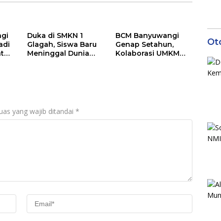
gi
Duka di SMKN 1
BCM Banyuwangi
Ot
adi
Glagah, Siswa Baru
Genap Setahun,
at
Meninggal Dunia
Kolaborasi UMKM
gan
Setelah Mengikuti
dan Kepedulian
Apel Pagi Sekolah
Sosial Warnai
Perayaan
Anniversary
uas yang wajib ditandai
*