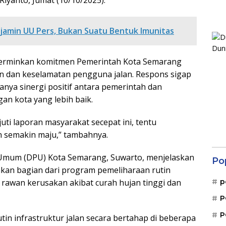
 Riyanto, Jumat (10/10/2025).
jamin UU Pers, Bukan Suatu Bentuk Imunitas
ncerminkan komitmen Pemerintah Kota Semarang
 dan keselamatan pengguna jalan. Respons sigap
danya sinergi positif antara pemerintah dan
an kota yang lebih baik.
uti laporan masyarakat secepat ini, tentu
n semakin maju,” tambahnya.
n Umum (DPU) Kota Semarang, Suwarto, menjelaskan
Po
kan bagian dari program pemeliharaan rutin
tik rawan kerusakan akibat curah hujan tinggi dan
p
P
P
in infrastruktur jalan secara bertahap di beberapa