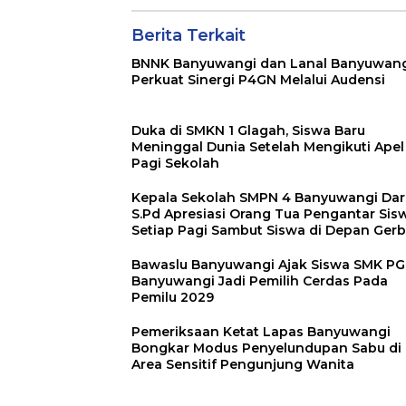
Pengunjung Wanita
KSAD yang Waji
Dipedomani Praj
Berita Terkait
BNNK Banyuwangi dan Lanal Banyuwan
Perkuat Sinergi P4GN Melalui Audensi
Duka di SMKN 1 Glagah, Siswa Baru
Meninggal Dunia Setelah Mengikuti Apel
Pagi Sekolah
Kepala Sekolah SMPN 4 Banyuwangi Dard
S.Pd Apresiasi Orang Tua Pengantar Sis
Setiap Pagi Sambut Siswa di Depan Ger
Sekolah
Bawaslu Banyuwangi Ajak Siswa SMK PGR
Banyuwangi Jadi Pemilih Cerdas Pada
Pemilu 2029
Pemeriksaan Ketat Lapas Banyuwangi
Bongkar Modus Penyelundupan Sabu di
Area Sensitif Pengunjung Wanita