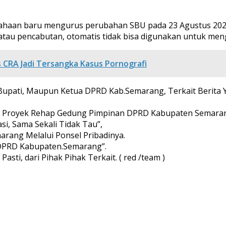
ahaan baru mengurus perubahan SBU pada 23 Agustus 2025,
 atau pencabutan, otomatis tidak bisa digunakan untuk meng
s CRA Jadi Tersangka Kasus Pornografi
nya Bupati, Maupun Ketua DPRD Kab.Semarang, Terkait Berit
ait Proyek Rehap Gedung Pimpinan DPRD Kabupaten Semara
i, Sama Sekali Tidak Tau”,
marang Melalui Ponsel Pribadinya.
 DPRD Kabupaten.Semarang”.
sti, dari Pihak Pihak Terkait. ( red /team )