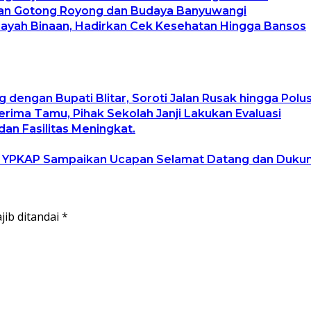
tan Gotong Royong dan Budaya Banyuwangi
layah Binaan, Hadirkan Cek Kesehatan Hingga Bansos
g dengan Bupati Blitar, Soroti Jalan Rusak hingga Pol
ima Tamu, Pihak Sekolah Janji Lakukan Evaluasi
an Fasilitas Meningkat.
, YPKAP Sampaikan Ucapan Selamat Datang dan Duku
jib ditandai
*