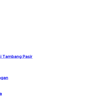
usi Tambang Pasir
ngan
a