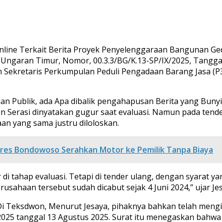
 Online Terkait Berita Proyek Penyelenggaraan Bangunan G
aran Timur, Nomor, 00.3.3/BG/K.13-SP/IX/2025, Tanggal 9
n Sekretaris Perkumpulan Peduli Pengadaan Barang Jasa (P
an Publik, ada Apa dibalik pengahapusan Berita yang Bunyin
n Serasi dinyatakan gugur saat evaluasi. Namun pada tend
an yang sama justru diloloskan.
res Bondowoso Serahkan Motor ke Pemilik Tanpa Biaya
i tahap evaluasi. Tetapi di tender ulang, dengan syarat ya
sahaan tersebut sudah dicabut sejak 4 Juni 2024,” ujar Jes
Di Teksdwon, Menurut Jesaya, pihaknya bahkan telah mengi
25 tanggal 13 Agustus 2025. Surat itu menegaskan bahwa 