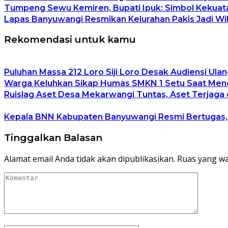
Tumpeng Sewu Kemiren, Bupati Ipuk: Simbol Kekua
Lapas Banyuwangi Resmikan Kelurahan Pakis Jadi Wi
Rekomendasi untuk kamu
Puluhan Massa 212 Loro Siji Loro Desak Audiensi Ulan
Warga Keluhkan Sikap Humas SMKN 1 Setu Saat Mener
Ruislag Aset Desa Mekarwangi Tuntas, Aset Terjaga d
Kepala BNN Kabupaten Banyuwangi Resmi Bertugas
Tinggalkan Balasan
Alamat email Anda tidak akan dipublikasikan.
Ruas yang wa