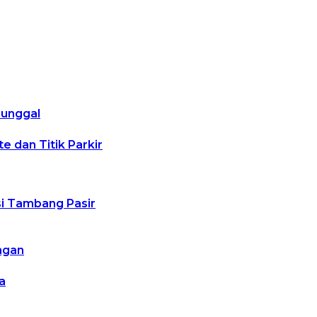
nunggal
 dan Titik Parkir
usi Tambang Pasir
ngan
a