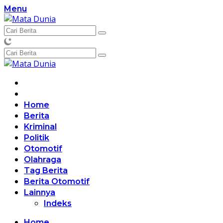
Langsung
Menu
ke
konten
Home
Berita
Kriminal
Politik
Otomotif
Olahraga
Tag Berita
Berita Otomotif
Lainnya
Indeks
Home