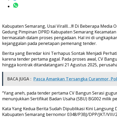
Kabupaten Semarang, Usai Viralll….!!! Di Beberapa Media
Gedung Pimpinan DPRD Kabupaten Semarang Kecamatan Ung
bermasalah dalam proses pengadaan. Hal ini di ungkapka
kejanggalan pada penetapan pemenang tender.
Berita yang Beredar kini Terhapus Sontak Menjadi Perhati
karena tender pertama gagal. Pada proses awal, CV Bangu
hingga kontrak ditandatangani 21 Agustus 2025, perusaha
BACA JUGA :
Pasca Amankan Tersangka Curanmor, Pol
“Yang aneh, pada tender pertama CV Bangun Serasi gugur d
menunjukkan Sertifikat Badan Usaha (SBU) BG002 milik peru
Kata Yang Kedua Berita Sudah Dipublikasi Kini Langsung 
Kabupaten Semarang bernomor 0348/P3BJ/DPP/JKT/VIII/20