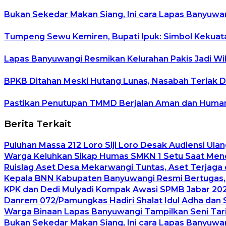
Bukan Sekedar Makan Siang, Ini cara Lapas Banyuw
Tumpeng Sewu Kemiren, Bupati Ipuk: Simbol Kekua
Lapas Banyuwangi Resmikan Kelurahan Pakis Jadi Wi
BPKB Ditahan Meski Hutang Lunas, Nasabah Teriak Di
Pastikan Penutupan TMMD Berjalan Aman dan Humanis
Berita Terkait
Puluhan Massa 212 Loro Siji Loro Desak Audiensi Ulan
Warga Keluhkan Sikap Humas SMKN 1 Setu Saat Mener
Ruislag Aset Desa Mekarwangi Tuntas, Aset Terjaga d
Kepala BNN Kabupaten Banyuwangi Resmi Bertugas
KPK dan Dedi Mulyadi Kompak Awasi SPMB Jabar 2026
Danrem 072/Pamungkas Hadiri Shalat Idul Adha dan 
Warga Binaan Lapas Banyuwangi Tampilkan Seni Tari
Bukan Sekedar Makan Siang, Ini cara Lapas Banyuw