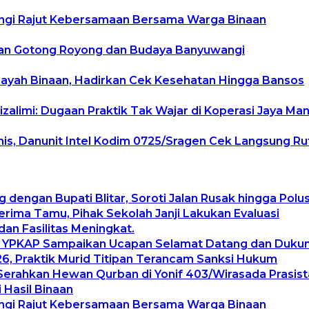
angi Rajut Kebersamaan Bersama Warga Binaan
tan Gotong Royong dan Budaya Banyuwangi
layah Binaan, Hadirkan Cek Kesehatan Hingga Bansos
zalimi: Dugaan Praktik Tak Wajar di Koperasi Jaya Ma
, Danunit Intel Kodim 0725/Sragen Cek Langsung Rute
g dengan Bupati Blitar, Soroti Jalan Rusak hingga Pol
ima Tamu, Pihak Sekolah Janji Lakukan Evaluasi
an Fasilitas Meningkat.
, YPKAP Sampaikan Ucapan Selamat Datang dan Duku
, Praktik Murid Titipan Terancam Sanksi Hukum
Serahkan Hewan Qurban di Yonif 403/Wirasada Prasist
 Hasil Binaan
angi Rajut Kebersamaan Bersama Warga Binaan