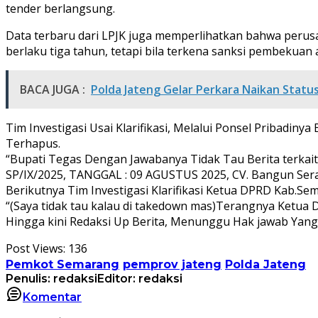
tender berlangsung.
Data terbaru dari LPJK juga memperlihatkan bahwa perus
berlaku tiga tahun, tetapi bila terkena sanksi pembekuan
BACA JUGA :
Polda Jateng Gelar Perkara Naikan Statu
Tim Investigasi Usai Klarifikasi, Melalui Ponsel Pribadi
Terhapus.
“Bupati Tegas Dengan Jawabanya Tidak Tau Berita terk
SP/IX/2025, TANGGAL : 09 AGUSTUS 2025, CV. Bangun Seras
Berikutnya Tim Investigasi Klarifikasi Ketua DPRD Kab.Se
“(Saya tidak tau kalau di takedown mas)Terangnya Ketua
Hingga kini Redaksi Up Berita, Menunggu Hak jawab Yang Pa
Post Views:
136
Pemkot Semarang
pemprov jateng
Polda Jateng
Penulis: redaksi
Editor: redaksi
Komentar