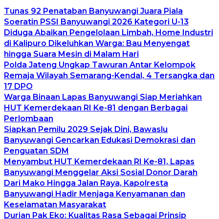
Tunas 92 Penataban Banyuwangi Juara Piala
Soeratin PSSI Banyuwangi 2026 Kategori U-13
Diduga Abaikan Pengelolaan Limbah, Home Industri
di Kalipuro Dikeluhkan Warga: Bau Menyengat
hingga Suara Mesin di Malam Hari
Polda Jateng Ungkap Tawuran Antar Kelompok
Remaja Wilayah Semarang-Kendal, 4 Tersangka dan
17 DPO
Warga Binaan Lapas Banyuwangi Siap Meriahkan
HUT Kemerdekaan RI Ke-81 dengan Berbagai
Perlombaan
Siapkan Pemilu 2029 Sejak Dini, Bawaslu
Banyuwangi Gencarkan Edukasi Demokrasi dan
Penguatan SDM
Menyambut HUT Kemerdekaan RI Ke-81, Lapas
Banyuwangi Menggelar Aksi Sosial Donor Darah
Dari Mako Hingga Jalan Raya, Kapolresta
Banyuwangi Hadir Menjaga Kenyamanan dan
Keselamatan Masyarakat
Durian Pak Eko: Kualitas Rasa Sebagai Prinsip