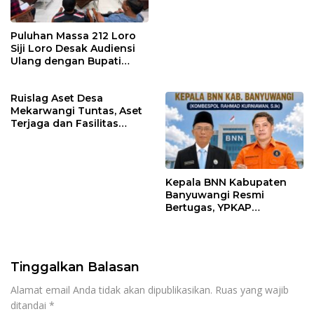
Evaluasi
Puluhan Massa 212 Loro
Siji Loro Desak Audiensi
Ulang dengan Bupati
Blitar, Soroti Jalan Rusak
hingga Polusi Tambang
Ruislag Aset Desa
Pasir
Mekarwangi Tuntas, Aset
Terjaga dan Fasilitas
Meningkat.
Kepala BNN Kabupaten
Banyuwangi Resmi
Bertugas, YPKAP
Sampaikan Ucapan
Selamat Datang dan
Dukungan
Tinggalkan Balasan
Alamat email Anda tidak akan dipublikasikan.
Ruas yang wajib
ditandai
*