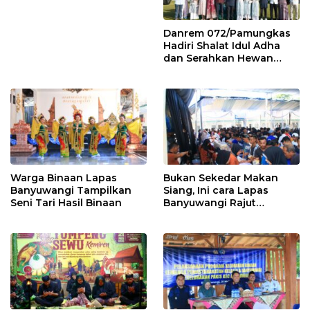
Danrem 072/Pamungkas
Hadiri Shalat Idul Adha
dan Serahkan Hewan
Qurban di Yonif
403/Wirasada Prasista
Warga Binaan Lapas
Bukan Sekedar Makan
Banyuwangi Tampilkan
Siang, Ini cara Lapas
Seni Tari Hasil Binaan
Banyuwangi Rajut
Kebersamaan Bersama
Warga Binaan