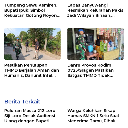
Tumpeng Sewu Kemiren,
Lapas Banyuwangi
Bupati Ipuk: Simbol
Resmikan Kelurahan Pakis
Kekuatan Gotong Royong
Jadi Wilayah Binaan,
dan Budaya Banyuwangi
Hadirkan Cek Kesehatan
Hingga Bansos
Pastikan Penutupan
Danru Provos Kodim
TMMD Berjalan Aman dan
0725/Sragen Pastikan
Humanis, Danunit Intel
Satgas TMMD Tidak
Kodim 0725/Sragen Cek
Tinggalkan Hutang
Langsung Rute dan Titik
Parkir
Berita Terkait
Puluhan Massa 212 Loro
Warga Keluhkan Sikap
Siji Loro Desak Audiensi
Humas SMKN 1 Setu Saat
Ulang dengan Bupati
Menerima Tamu, Pihak
Blitar, Soroti Jalan Rusak
Sekolah Janji Lakukan