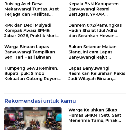
hingga Polusi Tambang
Evaluasi
Ruislag Aset Desa
Kepala BNN Kabupaten
Pasir
Mekarwangi Tuntas, Aset
Banyuwangi Resmi
Terjaga dan Fasilitas
Bertugas, YPKAP
Meningkat.
Sampaikan Ucapan
Selamat Datang dan
KPK dan Dedi Mulyadi
Danrem 072/Pamungkas
Dukungan
Kompak Awasi SPMB
Hadiri Shalat Idul Adha
Jabar 2026, Praktik Murid
dan Serahkan Hewan
Titipan Terancam Sanksi
Qurban di Yonif
Hukum
403/Wirasada Prasista
Warga Binaan Lapas
Bukan Sekedar Makan
Banyuwangi Tampilkan
Siang, Ini cara Lapas
Seni Tari Hasil Binaan
Banyuwangi Rajut
Kebersamaan Bersama
Warga Binaan
Tumpeng Sewu Kemiren,
Lapas Banyuwangi
Bupati Ipuk: Simbol
Resmikan Kelurahan Pakis
Kekuatan Gotong Royong
Jadi Wilayah Binaan,
dan Budaya Banyuwangi
Hadirkan Cek Kesehatan
Hingga Bansos
Rekomendasi untuk kamu
Warga Keluhkan Sikap
Humas SMKN 1 Setu Saat
Menerima Tamu, Pihak
Sekolah Janji Lakukan