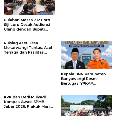
Sekolah Janji Lakukan
Evaluasi
Puluhan Massa 212 Loro
Siji Loro Desak Audiensi
Ulang dengan Bupati
Blitar, Soroti Jalan Rusak
hingga Polusi Tambang
Ruislag Aset Desa
Pasir
Mekarwangi Tuntas, Aset
Terjaga dan Fasilitas
Meningkat.
Kepala BNN Kabupaten
Banyuwangi Resmi
Bertugas, YPKAP
Sampaikan Ucapan
Selamat Datang dan
KPK dan Dedi Mulyadi
Dukungan
Kompak Awasi SPMB
Jabar 2026, Praktik Murid
Titipan Terancam Sanksi
Hukum