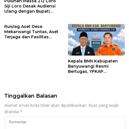
Puluhan Massa 212 Loro
Siji Loro Desak Audiensi
Ulang dengan Bupati
Blitar, Soroti Jalan Rusak
hingga Polusi Tambang
Ruislag Aset Desa
Pasir
Mekarwangi Tuntas, Aset
Terjaga dan Fasilitas
Meningkat.
Kepala BNN Kabupaten
Banyuwangi Resmi
Bertugas, YPKAP
Sampaikan Ucapan
Selamat Datang dan
Dukungan
Tinggalkan Balasan
Alamat email Anda tidak akan dipublikasikan.
Ruas yang wajib
ditandai
*