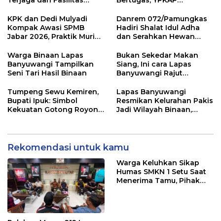
Terjaga dan Fasilitas
Bertugas, YPKAP
Meningkat.
Sampaikan Ucapan
Selamat Datang dan
KPK dan Dedi Mulyadi
Danrem 072/Pamungkas
Dukungan
Kompak Awasi SPMB
Hadiri Shalat Idul Adha
Jabar 2026, Praktik Murid
dan Serahkan Hewan
Titipan Terancam Sanksi
Qurban di Yonif
Hukum
403/Wirasada Prasista
Warga Binaan Lapas
Bukan Sekedar Makan
Banyuwangi Tampilkan
Siang, Ini cara Lapas
Seni Tari Hasil Binaan
Banyuwangi Rajut
Kebersamaan Bersama
Warga Binaan
Tumpeng Sewu Kemiren,
Lapas Banyuwangi
Bupati Ipuk: Simbol
Resmikan Kelurahan Pakis
Kekuatan Gotong Royong
Jadi Wilayah Binaan,
dan Budaya Banyuwangi
Hadirkan Cek Kesehatan
Hingga Bansos
Rekomendasi untuk kamu
Warga Keluhkan Sikap
Humas SMKN 1 Setu Saat
Menerima Tamu, Pihak
Sekolah Janji Lakukan
Evaluasi