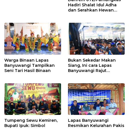
Hadiri Shalat Idul Adha
dan Serahkan Hewan
Qurban di Yonif
403/Wirasada Prasista
Warga Binaan Lapas
Bukan Sekedar Makan
Banyuwangi Tampilkan
Siang, Ini cara Lapas
Seni Tari Hasil Binaan
Banyuwangi Rajut
Kebersamaan Bersama
Warga Binaan
Tumpeng Sewu Kemiren,
Lapas Banyuwangi
Bupati Ipuk: Simbol
Resmikan Kelurahan Pakis