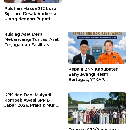
Puluhan Massa 212 Loro
Siji Loro Desak Audiensi
Ulang dengan Bupati
Blitar, Soroti Jalan Rusak
hingga Polusi Tambang
Ruislag Aset Desa
Pasir
Mekarwangi Tuntas, Aset
Terjaga dan Fasilitas
Meningkat.
Kepala BNN Kabupaten
Banyuwangi Resmi
Bertugas, YPKAP
Sampaikan Ucapan
Selamat Datang dan
KPK dan Dedi Mulyadi
Dukungan
Kompak Awasi SPMB
Jabar 2026, Praktik Murid
Titipan Terancam Sanksi
Hukum
Danrem 072/Pamungkas