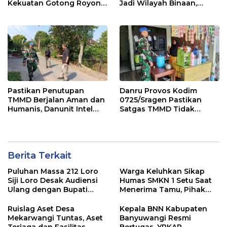
Kekuatan Gotong Royong
Jadi Wilayah Binaan,
dan Budaya Banyuwangi
Hadirkan Cek Kesehatan
Hingga Bansos
Pastikan Penutupan
Danru Provos Kodim
TMMD Berjalan Aman dan
0725/Sragen Pastikan
Humanis, Danunit Intel
Satgas TMMD Tidak
Kodim 0725/Sragen Cek
Tinggalkan Hutang
Langsung Rute dan Titik
Parkir
Berita Terkait
Puluhan Massa 212 Loro
Warga Keluhkan Sikap
Siji Loro Desak Audiensi
Humas SMKN 1 Setu Saat
Ulang dengan Bupati
Menerima Tamu, Pihak
Blitar, Soroti Jalan Rusak
Sekolah Janji Lakukan
hingga Polusi Tambang
Evaluasi
Ruislag Aset Desa
Kepala BNN Kabupaten
Pasir
Mekarwangi Tuntas, Aset
Banyuwangi Resmi