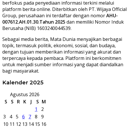
berfokus pada penyediaan informasi terkini melalui
platform berita online. Diterbitkan oleh PT. Wijaya Official
Group, perusahaan ini terdaftar dengan nomor
AHU-
007612.AH.01.30.Tahun 2025
dan memiliki Nomor Induk
Berusaha (NIB) 1603240044539.
Sebagai media berita, Mata Dunia menyajikan berbagai
topik, termasuk politik, ekonomi, sosial, dan budaya,
dengan tujuan memberikan informasi yang akurat dan
terpercaya kepada pembaca. Platform ini berkomitmen
untuk menjadi sumber informasi yang dapat diandalkan
bagi masyarakat.
Kalender 2025
Agustus 2026
S
S
R
K
J
S
M
1
2
3
4
5
6
7
8
9
10
11
12
13
14
15
16