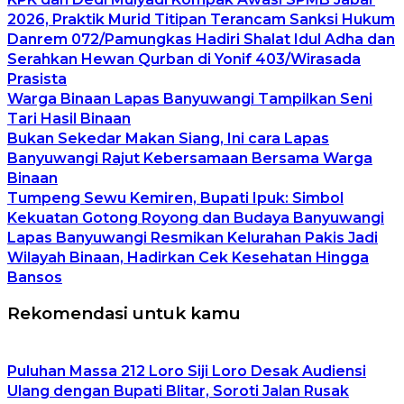
2026, Praktik Murid Titipan Terancam Sanksi Hukum
Danrem 072/Pamungkas Hadiri Shalat Idul Adha dan
Serahkan Hewan Qurban di Yonif 403/Wirasada
Prasista
Warga Binaan Lapas Banyuwangi Tampilkan Seni
Tari Hasil Binaan
Bukan Sekedar Makan Siang, Ini cara Lapas
Banyuwangi Rajut Kebersamaan Bersama Warga
Binaan
Tumpeng Sewu Kemiren, Bupati Ipuk: Simbol
Kekuatan Gotong Royong dan Budaya Banyuwangi
Lapas Banyuwangi Resmikan Kelurahan Pakis Jadi
Wilayah Binaan, Hadirkan Cek Kesehatan Hingga
Bansos
Rekomendasi untuk kamu
Puluhan Massa 212 Loro Siji Loro Desak Audiensi
Ulang dengan Bupati Blitar, Soroti Jalan Rusak