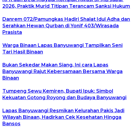
2026, Praktik Murid Titipan Terancam Sanksi Hukum
Danrem 072/Pamungkas Hadiri Shalat Idul Adha dan
Serahkan Hewan Qurban di Yonif 403/Wirasada
Prasista
Warga Binaan Lapas Banyuwangi Tampilkan Seni
Tari Hasil Binaan
Bukan Sekedar Makan Siang, Ini cara Lapas
Banyuwangi Rajut Kebersamaan Bersama Warga
Binaan
Tumpeng Sewu Kemiren, Bupati Ipuk: Simbol
Kekuatan Gotong Royong dan Budaya Banyuwangi
Lapas Banyuwangi Resmikan Kelurahan Pakis Jadi
Wilayah Binaan, Hadirkan Cek Kesehatan Hingga
Bansos