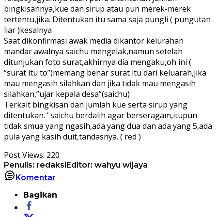
bingkisannya,kue dan sirup atau pun merek-merek
tertentu,jika. Ditentukan itu sama saja pungli ( pungutan
liar )kesalnya
Saat dikonfirmasi awak media dikantor kelurahan
mandar awalnya saichu mengelak,namun setelah
ditunjukan foto surat,akhirnya dia mengaku,oh ini (
“surat itu to”)memang benar surat itu dari keluarah,jika
mau mengasih silahkan dan jika tidak mau mengasih
silahkan,”ujar kepala desa”(saichu)
Terkait bingkisan dan jumlah kue serta sirup yang
ditentukan. ‘ saichu berdalih agar berseragam,itupun
tidak smua yang ngasih,ada yang dua dan ada yang 5,ada
pula yang kasih duit,tandasnya. ( red )
Post Views:
220
Penulis: redaksi
Editor: wahyu wijaya
Komentar
Bagikan