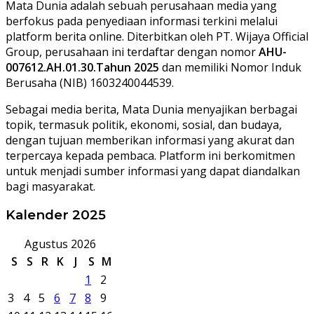
Mata Dunia adalah sebuah perusahaan media yang
berfokus pada penyediaan informasi terkini melalui
platform berita online. Diterbitkan oleh PT. Wijaya Official
Group, perusahaan ini terdaftar dengan nomor
AHU-
007612.AH.01.30.Tahun 2025
dan memiliki Nomor Induk
Berusaha (NIB) 1603240044539.
Sebagai media berita, Mata Dunia menyajikan berbagai
topik, termasuk politik, ekonomi, sosial, dan budaya,
dengan tujuan memberikan informasi yang akurat dan
terpercaya kepada pembaca. Platform ini berkomitmen
untuk menjadi sumber informasi yang dapat diandalkan
bagi masyarakat.
Kalender 2025
Agustus 2026
S
S
R
K
J
S
M
1
2
3
4
5
6
7
8
9