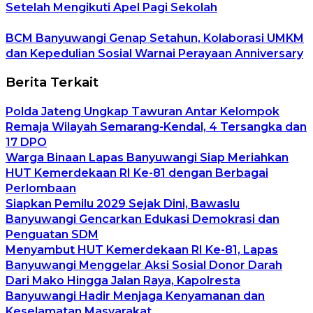
Setelah Mengikuti Apel Pagi Sekolah
BCM Banyuwangi Genap Setahun, Kolaborasi UMKM
dan Kepedulian Sosial Warnai Perayaan Anniversary
Berita Terkait
Polda Jateng Ungkap Tawuran Antar Kelompok
Remaja Wilayah Semarang-Kendal, 4 Tersangka dan
17 DPO
Warga Binaan Lapas Banyuwangi Siap Meriahkan
HUT Kemerdekaan RI Ke-81 dengan Berbagai
Perlombaan
Siapkan Pemilu 2029 Sejak Dini, Bawaslu
Banyuwangi Gencarkan Edukasi Demokrasi dan
Penguatan SDM
Menyambut HUT Kemerdekaan RI Ke-81, Lapas
Banyuwangi Menggelar Aksi Sosial Donor Darah
Dari Mako Hingga Jalan Raya, Kapolresta
Banyuwangi Hadir Menjaga Kenyamanan dan
Keselamatan Masyarakat