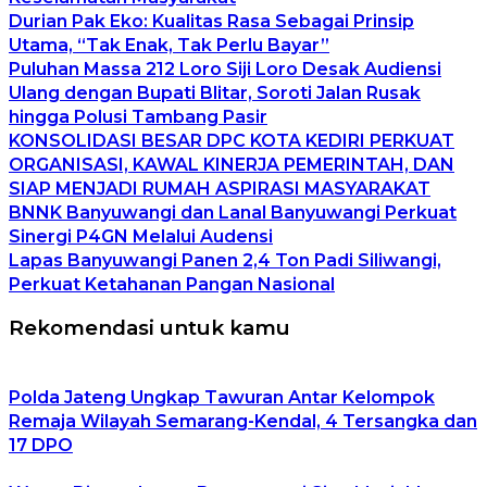
Durian Pak Eko: Kualitas Rasa Sebagai Prinsip
Utama, “Tak Enak, Tak Perlu Bayar”
Puluhan Massa 212 Loro Siji Loro Desak Audiensi
Ulang dengan Bupati Blitar, Soroti Jalan Rusak
hingga Polusi Tambang Pasir
KONSOLIDASI BESAR DPC KOTA KEDIRI PERKUAT
ORGANISASI, KAWAL KINERJA PEMERINTAH, DAN
SIAP MENJADI RUMAH ASPIRASI MASYARAKAT
BNNK Banyuwangi dan Lanal Banyuwangi Perkuat
Sinergi P4GN Melalui Audensi
Lapas Banyuwangi Panen 2,4 Ton Padi Siliwangi,
Perkuat Ketahanan Pangan Nasional
Rekomendasi untuk kamu
Polda Jateng Ungkap Tawuran Antar Kelompok
Remaja Wilayah Semarang-Kendal, 4 Tersangka dan
17 DPO