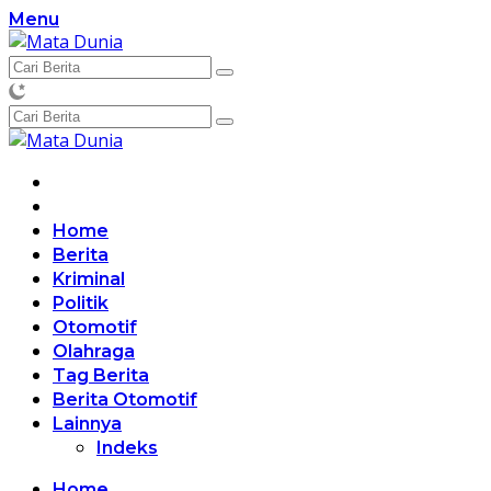
Langsung
Menu
ke
konten
Home
Berita
Kriminal
Politik
Otomotif
Olahraga
Tag Berita
Berita Otomotif
Lainnya
Indeks
Home