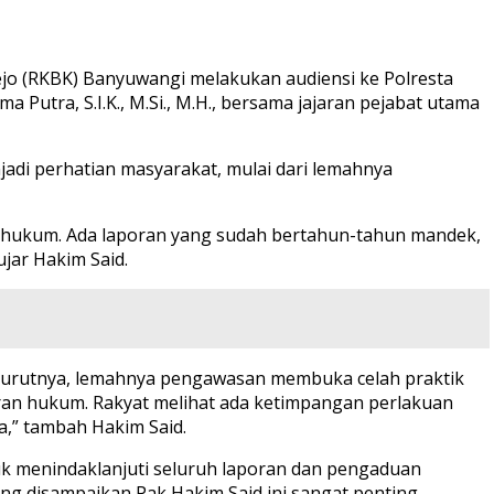
 (RKBK) Banyuwangi melakukan audiensi ke Polresta
utra, S.I.K., M.Si., M.H., bersama jajaran pejabat utama
adi perhatian masyarakat, mulai dari lemahnya
s hukum. Ada laporan yang sudah bertahun-tahun mandek,
ujar Hakim Said.
Menurutnya, lemahnya pengawasan membuka celah praktik
ggaran hukum. Rakyat melihat ada ketimpangan perlakuan
,” tambah Hakim Said.
k menindaklanjuti seluruh laporan dan pengaduan
yang disampaikan Pak Hakim Said ini sangat penting.