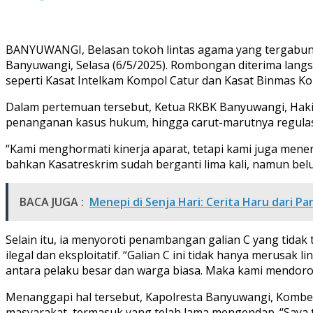
BANYUWANGI, Belasan tokoh lintas agama yang tergabun
Banyuwangi, Selasa (6/5/2025). Rombongan diterima langsu
seperti Kasat Intelkam Kompol Catur dan Kasat Binmas Kom
Dalam pertemuan tersebut, Ketua RKBK Banyuwangi, Hakim
penanganan kasus hukum, hingga carut-marutnya regulasi
“Kami menghormati kinerja aparat, tetapi kami juga men
bahkan Kasatreskrim sudah berganti lima kali, namun belu
BACA JUGA :
Menepi di Senja Hari: Cerita Haru dari P
Selain itu, ia menyoroti penambangan galian C yang tid
ilegal dan eksploitatif. “Galian C ini tidak hanya merusa
antara pelaku besar dan warga biasa. Maka kami mendoro
Menanggapi hal tersebut, Kapolresta Banyuwangi, Kombe
masyarakat, termasuk yang telah lama mengendap. “Saya tid