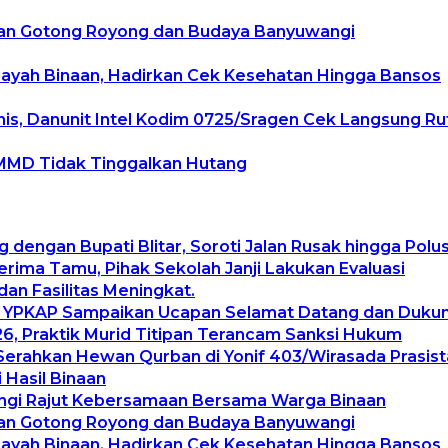
tan Gotong Royong dan Budaya Banyuwangi
layah Binaan, Hadirkan Cek Kesehatan Hingga Bansos
, Danunit Intel Kodim 0725/Sragen Cek Langsung Rute
MMD Tidak Tinggalkan Hutang
g dengan Bupati Blitar, Soroti Jalan Rusak hingga Pol
ima Tamu, Pihak Sekolah Janji Lakukan Evaluasi
an Fasilitas Meningkat.
, YPKAP Sampaikan Ucapan Selamat Datang dan Duku
, Praktik Murid Titipan Terancam Sanksi Hukum
Serahkan Hewan Qurban di Yonif 403/Wirasada Prasist
 Hasil Binaan
angi Rajut Kebersamaan Bersama Warga Binaan
tan Gotong Royong dan Budaya Banyuwangi
layah Binaan, Hadirkan Cek Kesehatan Hingga Bansos