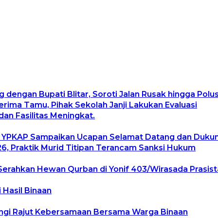
g dengan Bupati Blitar, Soroti Jalan Rusak hingga Pol
ima Tamu, Pihak Sekolah Janji Lakukan Evaluasi
an Fasilitas Meningkat.
, YPKAP Sampaikan Ucapan Selamat Datang dan Duku
, Praktik Murid Titipan Terancam Sanksi Hukum
Serahkan Hewan Qurban di Yonif 403/Wirasada Prasist
 Hasil Binaan
angi Rajut Kebersamaan Bersama Warga Binaan