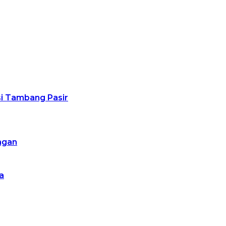
usi Tambang Pasir
ngan
a