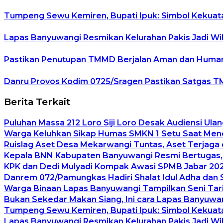
Tumpeng Sewu Kemiren, Bupati Ipuk: Simbol Kekua
Lapas Banyuwangi Resmikan Kelurahan Pakis Jadi Wi
Pastikan Penutupan TMMD Berjalan Aman dan Humanis
Danru Provos Kodim 0725/Sragen Pastikan Satgas T
Berita Terkait
Puluhan Massa 212 Loro Siji Loro Desak Audiensi Ulan
Warga Keluhkan Sikap Humas SMKN 1 Setu Saat Mener
Ruislag Aset Desa Mekarwangi Tuntas, Aset Terjaga d
Kepala BNN Kabupaten Banyuwangi Resmi Bertugas
KPK dan Dedi Mulyadi Kompak Awasi SPMB Jabar 2026
Danrem 072/Pamungkas Hadiri Shalat Idul Adha dan 
Warga Binaan Lapas Banyuwangi Tampilkan Seni Tari
Bukan Sekedar Makan Siang, Ini cara Lapas Banyuw
Tumpeng Sewu Kemiren, Bupati Ipuk: Simbol Kekua
Lapas Banyuwangi Resmikan Kelurahan Pakis Jadi Wi