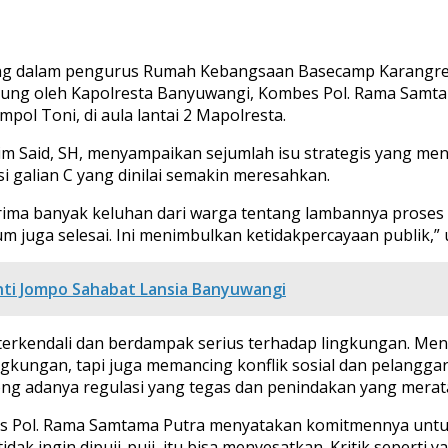
g dalam pengurus Rumah Kebangsaan Basecamp Karangrejo
ng oleh Kapolresta Banyuwangi, Kombes Pol. Rama Samtama P
pol Toni, di aula lantai 2 Mapolresta.
 Said, SH, menyampaikan sejumlah isu strategis yang menj
 galian C yang dinilai semakin meresahkan.
erima banyak keluhan dari warga tentang lambannya prose
m juga selesai. Ini menimbulkan ketidakpercayaan publik,” 
anti Jompo Sahabat Lansia Banyuwangi
ak terkendali dan berdampak serius terhadap lingkungan. 
k lingkungan, tapi juga memancing konflik sosial dan pelan
ng adanya regulasi yang tegas dan penindakan yang merata
s Pol. Rama Samtama Putra menyatakan komitmennya untu
ak ingin dipuji-puji, itu bisa menyesatkan. Kritik seperti 