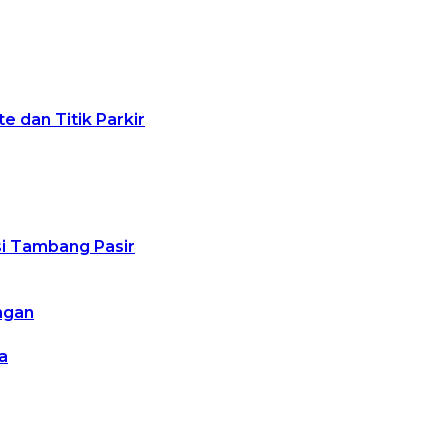
 dan Titik Parkir
usi Tambang Pasir
ngan
a