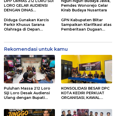
Bersih Desa
TOKOH MASYARAKAT
DPP ORMAS 212 LORO SIJI
Nguri-Nguri Budaya Jawa,
KOTA KEDIRI, PERKUAT
LORO GELAR AUDIENSI
Pemdes Wonorejo Gelar
KOMITMEN PENGAWALAN
DENGAN DINAS
Kirab Budaya Nusantara
KEBIJAKAN PUBLIK
PERHUBUNGAN KAB.
TULUNGAGUNG, DORONG
Diduga Gunakan Karcis
GPN Kabupaten Blitar
PENINGKATAN
Parkir Khusus Sarana
Sampaikan Klarifikasi atas
KESELAMATAN JALAN
Olahraga di Depan
Pemberitaan Dugaan
Warung Makan, Warga
“Garda Preman” di
Desak Dishub dan
Lingkungan Sekolah
Pemkab Banyuwangi
Bertindak Tegas
Rekomendasi untuk kamu
Puluhan Massa 212 Loro
KONSOLIDASI BESAR DPC
Siji Loro Desak Audiensi
KOTA KEDIRI PERKUAT
Ulang dengan Bupati
ORGANISASI, KAWAL
Blitar, Soroti Jalan Rusak
KINERJA PEMERINTAH,
hingga Polusi Tambang
DAN SIAP MENJADI RUMAH
Pasir
ASPIRASI MASYARAKAT