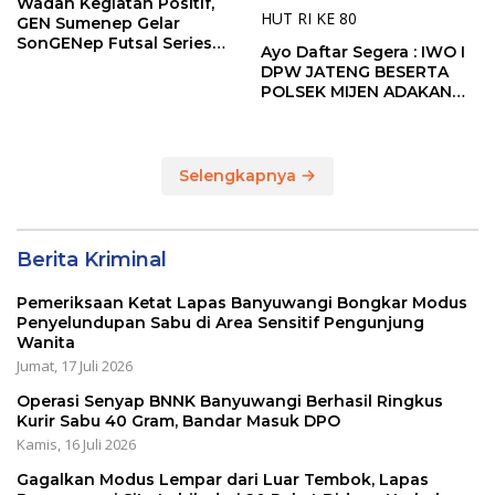
Wadah Kegiatan Positif,
GEN Sumenep Gelar
SonGENep Futsal Series
Ayo Daftar Segera : IWO I
Bupati Cup 2026
DPW JATENG BESERTA
POLSEK MIJEN ADAKAN
LOMBA MANCING DALAM
RANGKA MEMPERINGATI
HUT RI KE 80
Selengkapnya
Berita Kriminal
Pemeriksaan Ketat Lapas Banyuwangi Bongkar Modus
Penyelundupan Sabu di Area Sensitif Pengunjung
Wanita
Jumat, 17 Juli 2026
Operasi Senyap BNNK Banyuwangi Berhasil Ringkus
Kurir Sabu 40 Gram, Bandar Masuk DPO
Kamis, 16 Juli 2026
Gagalkan Modus Lempar dari Luar Tembok, Lapas