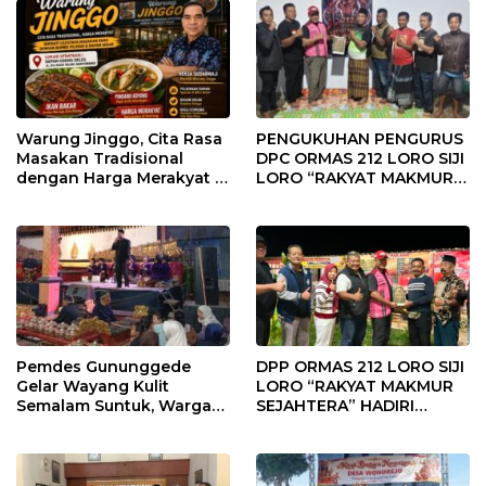
Pasir
ASPIRASI MASYARAKAT
Warung Jinggo, Cita Rasa
PENGUKUHAN PENGURUS
Masakan Tradisional
DPC ORMAS 212 LORO SIJI
dengan Harga Merakyat di
LORO “RAKYAT MAKMUR
Jantung Kota Banyuwangi
SEJAHTERA” KABUPATEN
TRENGGALEK, PERKUAT
KOMITMEN PENGABDIAN
KEPADA MASYARAKAT
Pemdes Gununggede
DPP ORMAS 212 LORO SIJI
Gelar Wayang Kulit
LORO “RAKYAT MAKMUR
Semalam Suntuk, Warga
SEJAHTERA” HADIRI
Antusias Meriahkan
SILATURAHMI BERSAMA
Bersih Desa
TOKOH MASYARAKAT
KOTA KEDIRI, PERKUAT
KOMITMEN PENGAWALAN