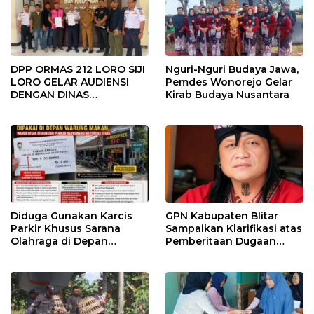
KEBIJAKAN PUBLIK
DPP ORMAS 212 LORO SIJI
Nguri-Nguri Budaya Jawa,
LORO GELAR AUDIENSI
Pemdes Wonorejo Gelar
DENGAN DINAS
Kirab Budaya Nusantara
PERHUBUNGAN KAB.
TULUNGAGUNG, DORONG
PENINGKATAN
KESELAMATAN JALAN
Diduga Gunakan Karcis
GPN Kabupaten Blitar
Parkir Khusus Sarana
Sampaikan Klarifikasi atas
Olahraga di Depan
Pemberitaan Dugaan
Warung Makan, Warga
“Garda Preman” di
Desak Dishub dan
Lingkungan Sekolah
Pemkab Banyuwangi
Bertindak Tegas