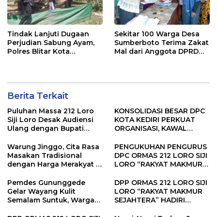
Tindak Lanjuti Dugaan
Sekitar 100 Warga Desa
Perjudian Sabung Ayam,
Sumberboto Terima Zakat
Polres Blitar Kota
Mal dari Anggota DPRD
Bubarkan Arena di
Jatim dan DPRD
Ponggok dan Srengat
Kabupaten Blitar
Berita Terkait
Puluhan Massa 212 Loro
KONSOLIDASI BESAR DPC
Siji Loro Desak Audiensi
KOTA KEDIRI PERKUAT
Ulang dengan Bupati
ORGANISASI, KAWAL
Blitar, Soroti Jalan Rusak
KINERJA PEMERINTAH,
hingga Polusi Tambang
DAN SIAP MENJADI RUMAH
Warung Jinggo, Cita Rasa
PENGUKUHAN PENGURUS
Pasir
ASPIRASI MASYARAKAT
Masakan Tradisional
DPC ORMAS 212 LORO SIJI
dengan Harga Merakyat di
LORO “RAKYAT MAKMUR
Jantung Kota Banyuwangi
SEJAHTERA” KABUPATEN
TRENGGALEK, PERKUAT
Pemdes Gununggede
DPP ORMAS 212 LORO SIJI
KOMITMEN PENGABDIAN
Gelar Wayang Kulit
LORO “RAKYAT MAKMUR
KEPADA MASYARAKAT
Semalam Suntuk, Warga
SEJAHTERA” HADIRI
Antusias Meriahkan
SILATURAHMI BERSAMA