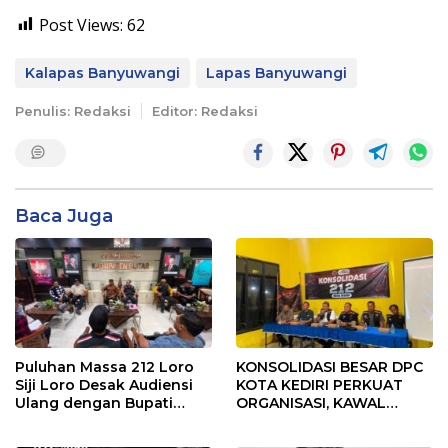
Post Views:
62
Kalapas Banyuwangi
Lapas Banyuwangi
Penulis: Redaksi
Editor: Redaksi
Baca Juga
Puluhan Massa 212 Loro
KONSOLIDASI BESAR DPC
Siji Loro Desak Audiensi
KOTA KEDIRI PERKUAT
Ulang dengan Bupati
ORGANISASI, KAWAL
Blitar, Soroti Jalan Rusak
KINERJA PEMERINTAH,
hingga Polusi Tambang
DAN SIAP MENJADI RUMAH