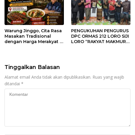
Warung Jinggo, Cita Rasa
PENGUKUHAN PENGURUS
Masakan Tradisional
DPC ORMAS 212 LORO SIJI
dengan Harga Merakyat di
LORO “RAKYAT MAKMUR
Jantung Kota Banyuwangi
SEJAHTERA” KABUPATEN
TRENGGALEK, PERKUAT
KOMITMEN PENGABDIAN
KEPADA MASYARAKAT
Tinggalkan Balasan
Alamat email Anda tidak akan dipublikasikan.
Ruas yang wajib
ditandai
*