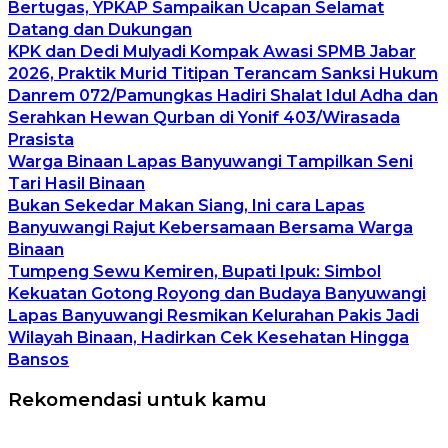
Bertugas, YPKAP Sampaikan Ucapan Selamat
Datang dan Dukungan
KPK dan Dedi Mulyadi Kompak Awasi SPMB Jabar
2026, Praktik Murid Titipan Terancam Sanksi Hukum
Danrem 072/Pamungkas Hadiri Shalat Idul Adha dan
Serahkan Hewan Qurban di Yonif 403/Wirasada
Prasista
Warga Binaan Lapas Banyuwangi Tampilkan Seni
Tari Hasil Binaan
Bukan Sekedar Makan Siang, Ini cara Lapas
Banyuwangi Rajut Kebersamaan Bersama Warga
Binaan
Tumpeng Sewu Kemiren, Bupati Ipuk: Simbol
Kekuatan Gotong Royong dan Budaya Banyuwangi
Lapas Banyuwangi Resmikan Kelurahan Pakis Jadi
Wilayah Binaan, Hadirkan Cek Kesehatan Hingga
Bansos
Rekomendasi untuk kamu