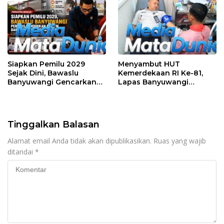
Perlombaan
Siapkan Pemilu 2029
Menyambut HUT
Sejak Dini, Bawaslu
Kemerdekaan RI Ke-81,
Banyuwangi Gencarkan
Lapas Banyuwangi
Edukasi Demokrasi dan
Menggelar Aksi Sosial
Penguatan SDM
Donor Darah
Tinggalkan Balasan
Alamat email Anda tidak akan dipublikasikan.
Ruas yang wajib
ditandai
*