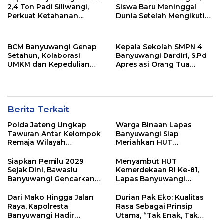
2,4 Ton Padi Siliwangi,
Siswa Baru Meninggal
Perkuat Ketahanan
Dunia Setelah Mengikuti
Pangan Nasional
Apel Pagi Sekolah
BCM Banyuwangi Genap
Kepala Sekolah SMPN 4
Setahun, Kolaborasi
Banyuwangi Dardiri, S.Pd
UMKM dan Kepedulian
Apresiasi Orang Tua
Sosial Warnai Perayaan
Pengantar Siswa, Setiap
Anniversary
Pagi Sambut Siswa di
Depan Gerbang Sekolah
Berita Terkait
Polda Jateng Ungkap
Warga Binaan Lapas
Tawuran Antar Kelompok
Banyuwangi Siap
Remaja Wilayah
Meriahkan HUT
Semarang-Kendal, 4
Kemerdekaan RI Ke-81
Tersangka dan 17 DPO
dengan Berbagai
Siapkan Pemilu 2029
Menyambut HUT
Perlombaan
Sejak Dini, Bawaslu
Kemerdekaan RI Ke-81,
Banyuwangi Gencarkan
Lapas Banyuwangi
Edukasi Demokrasi dan
Menggelar Aksi Sosial
Penguatan SDM
Donor Darah
Dari Mako Hingga Jalan
Durian Pak Eko: Kualitas
Raya, Kapolresta
Rasa Sebagai Prinsip
Banyuwangi Hadir
Utama, “Tak Enak, Tak