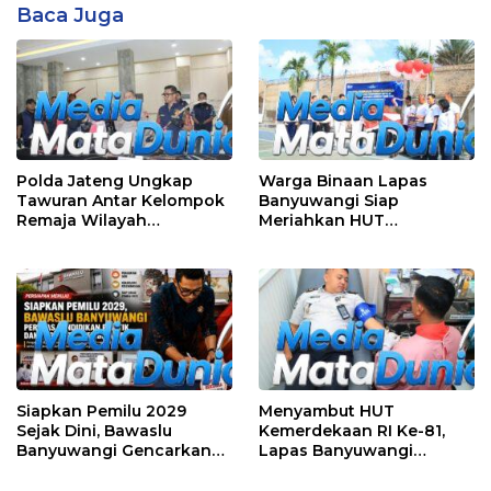
Baca Juga
Polda Jateng Ungkap
Warga Binaan Lapas
Tawuran Antar Kelompok
Banyuwangi Siap
Remaja Wilayah
Meriahkan HUT
Semarang-Kendal, 4
Kemerdekaan RI Ke-81
Tersangka dan 17 DPO
dengan Berbagai
Perlombaan
Siapkan Pemilu 2029
Menyambut HUT
Sejak Dini, Bawaslu
Kemerdekaan RI Ke-81,
Banyuwangi Gencarkan
Lapas Banyuwangi
Edukasi Demokrasi dan
Menggelar Aksi Sosial
Penguatan SDM
Donor Darah