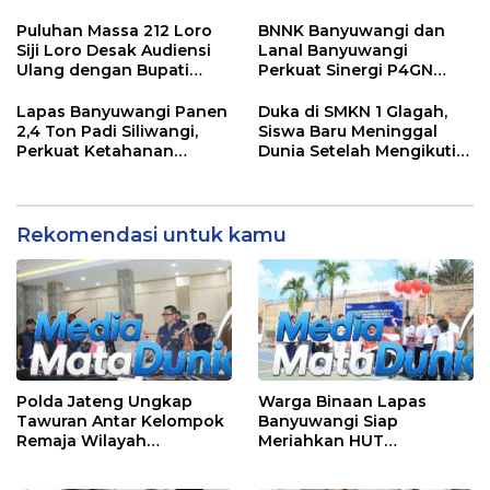
Menjaga Kenyamanan
Perlu Bayar”
dan Keselamatan
Puluhan Massa 212 Loro
BNNK Banyuwangi dan
Masyarakat
Siji Loro Desak Audiensi
Lanal Banyuwangi
Ulang dengan Bupati
Perkuat Sinergi P4GN
Blitar, Soroti Jalan Rusak
Melalui Audensi
hingga Polusi Tambang
Lapas Banyuwangi Panen
Duka di SMKN 1 Glagah,
Pasir
2,4 Ton Padi Siliwangi,
Siswa Baru Meninggal
Perkuat Ketahanan
Dunia Setelah Mengikuti
Pangan Nasional
Apel Pagi Sekolah
Rekomendasi untuk kamu
Polda Jateng Ungkap
Warga Binaan Lapas
Tawuran Antar Kelompok
Banyuwangi Siap
Remaja Wilayah
Meriahkan HUT
Semarang-Kendal, 4
Kemerdekaan RI Ke-81
Tersangka dan 17 DPO
dengan Berbagai