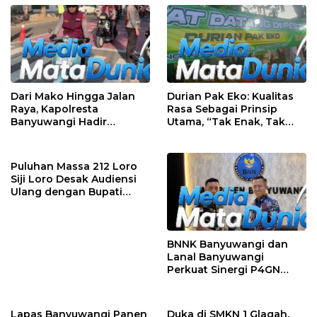
Dari Mako Hingga Jalan
Durian Pak Eko: Kualitas
Raya, Kapolresta
Rasa Sebagai Prinsip
Banyuwangi Hadir
Utama, “Tak Enak, Tak
Menjaga Kenyamanan
Perlu Bayar”
dan Keselamatan
Masyarakat
Puluhan Massa 212 Loro
Siji Loro Desak Audiensi
Ulang dengan Bupati
Blitar, Soroti Jalan Rusak
hingga Polusi Tambang
Pasir
BNNK Banyuwangi dan
Lanal Banyuwangi
Perkuat Sinergi P4GN
Melalui Audensi
Lapas Banyuwangi Panen
Duka di SMKN 1 Glagah,