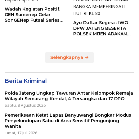
Wadah Kegiatan Positif,
GEN Sumenep Gelar
SonGENep Futsal Series
Ayo Daftar Segera : IWO I
Bupati Cup 2026
DPW JATENG BESERTA
POLSEK MIJEN ADAKAN
LOMBA MANCING DALAM
RANGKA MEMPERINGATI
HUT RI KE 80
Selengkapnya
Berita Kriminal
Polda Jateng Ungkap Tawuran Antar Kelompok Remaja
Wilayah Semarang-Kendal, 4 Tersangka dan 17 DPO
Sabtu, 8 Agustus 2026
Pemeriksaan Ketat Lapas Banyuwangi Bongkar Modus
Penyelundupan Sabu di Area Sensitif Pengunjung
Wanita
Jumat, 17 Juli 2026