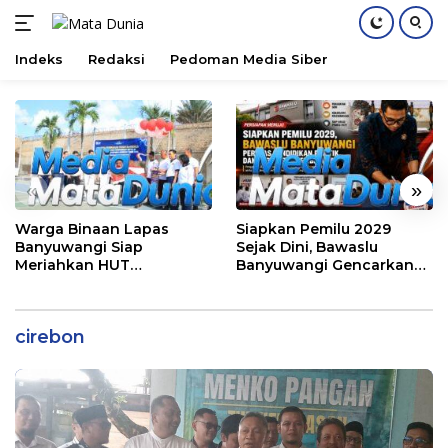
Indeks
Redaksi
Pedoman Media Siber
Langsung
ke
konten
«
»
Warga Binaan Lapas
Siapkan Pemilu 2029
Banyuwangi Siap
Sejak Dini, Bawaslu
Meriahkan HUT
Banyuwangi Gencarkan
Kemerdekaan RI Ke-81
Edukasi Demokrasi dan
dengan Berbagai
Penguatan SDM
Perlombaan
cirebon