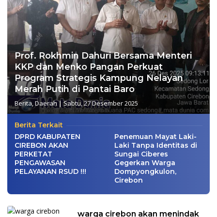
Prof. Rokhmin Dahuri Bersama Menteri
KKP dan Menko Pangan Perkuat
Program Strategis Kampung Nelayan
Merah Putih di Pantai Baro
Berita
,
Daerah
|
Sabtu, 27 Desember 2025
Berita Terkait
DPRD KABUPATEN
Penemuan Mayat Laki-
CIREBON AKAN
Laki Tanpa Identitas di
PERKETAT
Sungai Ciberes
PENGAWASAN
Gegerkan Warga
PELAYANAN RSUD !!!
Dompyongkulon,
Cirebon
warga cirebon akan menindak