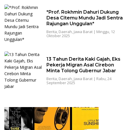
‎*Prof. Rokhmin Dahuri Dukung
Desa Citemu Mundu Jadi Sentra
Rajungan Unggulan*
Berita
,
Daerah
,
Jawa Barat
|
Minggu, 12
Oktober 2025
13 Tahun Derita Kaki Gajah, Eks
Pekerja Migran Asal Cirebon
Minta Tolong Gubernur Jabar
Berita
,
Daerah
,
Jawa Barat
|
Rabu, 24
September 2025