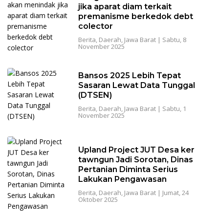
jika aparat diam terkait
premanisme berkedok debt
colector
Berita
,
Daerah
,
Jawa Barat
|
Sabtu, 8
November 2025
Bansos 2025 Lebih Tepat
Sasaran Lewat Data Tunggal
(DTSEN)
Berita
,
Daerah
,
Jawa Barat
|
Sabtu, 1
November 2025
Upland Project JUT Desa ker
tawngun Jadi Sorotan, Dinas
Pertanian Diminta Serius
Lakukan Pengawasan
Berita
,
Daerah
,
Jawa Barat
|
Jumat, 24
Oktober 2025