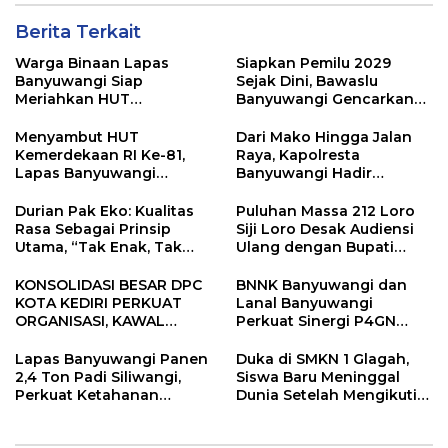
Berita Terkait
Warga Binaan Lapas
Siapkan Pemilu 2029
Banyuwangi Siap
Sejak Dini, Bawaslu
Meriahkan HUT
Banyuwangi Gencarkan
Kemerdekaan RI Ke-81
Edukasi Demokrasi dan
dengan Berbagai
Penguatan SDM
Menyambut HUT
Dari Mako Hingga Jalan
Perlombaan
Kemerdekaan RI Ke-81,
Raya, Kapolresta
Lapas Banyuwangi
Banyuwangi Hadir
Menggelar Aksi Sosial
Menjaga Kenyamanan
Donor Darah
dan Keselamatan
Durian Pak Eko: Kualitas
Puluhan Massa 212 Loro
Masyarakat
Rasa Sebagai Prinsip
Siji Loro Desak Audiensi
Utama, “Tak Enak, Tak
Ulang dengan Bupati
Perlu Bayar”
Blitar, Soroti Jalan Rusak
hingga Polusi Tambang
KONSOLIDASI BESAR DPC
BNNK Banyuwangi dan
Pasir
KOTA KEDIRI PERKUAT
Lanal Banyuwangi
ORGANISASI, KAWAL
Perkuat Sinergi P4GN
KINERJA PEMERINTAH,
Melalui Audensi
DAN SIAP MENJADI RUMAH
Lapas Banyuwangi Panen
Duka di SMKN 1 Glagah,
ASPIRASI MASYARAKAT
2,4 Ton Padi Siliwangi,
Siswa Baru Meninggal
Perkuat Ketahanan
Dunia Setelah Mengikuti
Pangan Nasional
Apel Pagi Sekolah