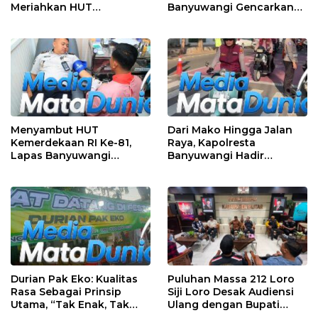
Meriahkan HUT
Banyuwangi Gencarkan
Kemerdekaan RI Ke-81
Edukasi Demokrasi dan
dengan Berbagai
Penguatan SDM
Perlombaan
Menyambut HUT
Dari Mako Hingga Jalan
Kemerdekaan RI Ke-81,
Raya, Kapolresta
Lapas Banyuwangi
Banyuwangi Hadir
Menggelar Aksi Sosial
Menjaga Kenyamanan
Donor Darah
dan Keselamatan
Masyarakat
Durian Pak Eko: Kualitas
Puluhan Massa 212 Loro
Rasa Sebagai Prinsip
Siji Loro Desak Audiensi
Utama, “Tak Enak, Tak
Ulang dengan Bupati
Perlu Bayar”
Blitar, Soroti Jalan Rusak