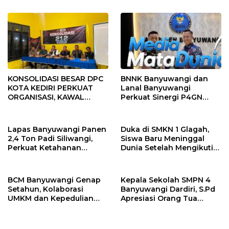
hingga Polusi Tambang
Pasir
KONSOLIDASI BESAR DPC
BNNK Banyuwangi dan
KOTA KEDIRI PERKUAT
Lanal Banyuwangi
ORGANISASI, KAWAL
Perkuat Sinergi P4GN
KINERJA PEMERINTAH,
Melalui Audensi
DAN SIAP MENJADI RUMAH
ASPIRASI MASYARAKAT
Lapas Banyuwangi Panen
Duka di SMKN 1 Glagah,
2,4 Ton Padi Siliwangi,
Siswa Baru Meninggal
Perkuat Ketahanan
Dunia Setelah Mengikuti
Pangan Nasional
Apel Pagi Sekolah
BCM Banyuwangi Genap
Kepala Sekolah SMPN 4
Setahun, Kolaborasi
Banyuwangi Dardiri, S.Pd
UMKM dan Kepedulian
Apresiasi Orang Tua
Sosial Warnai Perayaan
Pengantar Siswa, Setiap
Anniversary
Pagi Sambut Siswa di
Depan Gerbang Sekolah