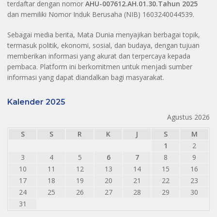
terdaftar dengan nomor
AHU-007612.AH.01.30.Tahun 2025
dan memiliki Nomor Induk Berusaha (NIB) 1603240044539.
Sebagai media berita, Mata Dunia menyajikan berbagai topik,
termasuk politik, ekonomi, sosial, dan budaya, dengan tujuan
memberikan informasi yang akurat dan terpercaya kepada
pembaca. Platform ini berkomitmen untuk menjadi sumber
informasi yang dapat diandalkan bagi masyarakat.
Kalender 2025
Agustus 2026
S
S
R
K
J
S
M
1
2
3
4
5
6
7
8
9
10
11
12
13
14
15
16
17
18
19
20
21
22
23
24
25
26
27
28
29
30
31