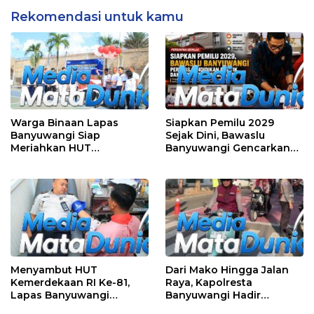
Rekomendasi untuk kamu
Warga Binaan Lapas
Siapkan Pemilu 2029
Banyuwangi Siap
Sejak Dini, Bawaslu
Meriahkan HUT
Banyuwangi Gencarkan
Kemerdekaan RI Ke-81
Edukasi Demokrasi dan
dengan Berbagai
Penguatan SDM
Perlombaan
Menyambut HUT
Dari Mako Hingga Jalan
Kemerdekaan RI Ke-81,
Raya, Kapolresta
Lapas Banyuwangi
Banyuwangi Hadir
Menggelar Aksi Sosial
Menjaga Kenyamanan